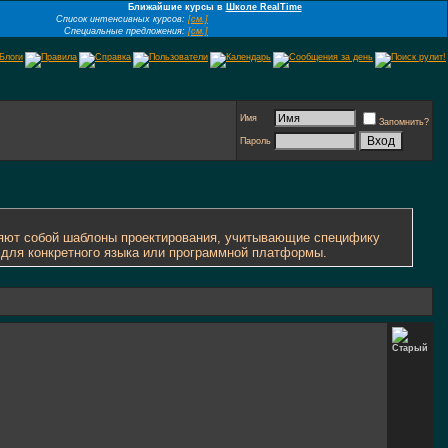
Ближайшие курсы в
Школе RealTime
Список интенсивных курсов:
[см.]
Специальные предложения:
[см.]
Имя
Запомнить?
Пароль
ляют собой шаблоны проектирования, учитывающие специфику
 для конкретного языка или программной платформы.