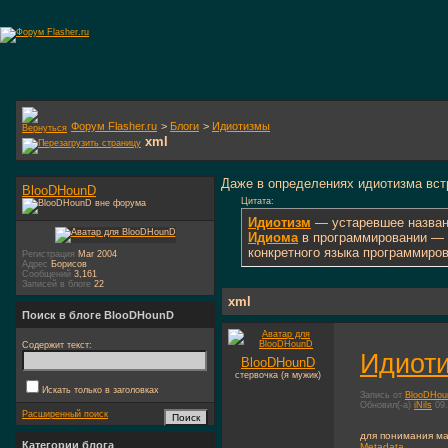
Форум Flasher.ru
>
Блоги
>
Идиотизмы
xml
Даже в определениях идиотизма вст
BlooDHounD
Цитата:
Идиотизм
— устаревшее назва
Идиома
в программировании — 
конкретного языка программиро
Регистрация
Mar 2004
Адрес
Борисов
Сообщений
3,161
Записей в блоге
22
xml
Поиск в блоге BlooDHounD
Содержит текст:
Идиоти
BlooDHounD
стервочка (я мужик)
Искать только в заголовках
Запись от
BlooDHo
Обновил(-а)
iNils
09.
Расширенный поиск
для понимания м
Категории блога
Metadata