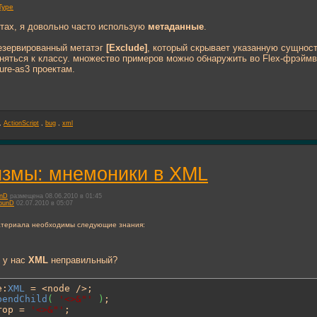
eType
ктах, я довольно часто использую
метаданные
.
резервированный метатэг
[Exclude]
, который скрывает указанную сущность
яться к классу. множество примеров можно обнаружить во Flex-фрэймво
ure-as3 проектам.
,
ActionScript
,
bug
,
xml
измы: мнемоники в XML
unD
размещена 08.06.2010 в 01:45
ounD
02.07.2010 в 05:07
атериала необходимы следующие знания:
о у нас
XML
неправильный?
e:
XML
 = <node />;

pendChild
(
'<>&"'
)
;

rop = 
'<>&"'
;