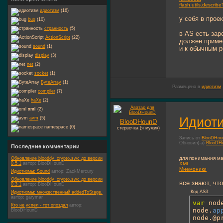
flash.utils.describ
идиотизм
(16)
у себя в прое
bug
(10)
странность
(5)
в AS есть за
ActionScript
(22)
должен примен
sound
(1)
и к обычным p
...
display
(3)
net
(2)
socket
(1)
ByteArray
(1)
Размещено в
идиотизм
compiler
(7)
haXe
(2)
xml
(2)
Идиот
avm
(5)
BlooDHounD
namespace (0)
стервочка (я мужик)
Запись от
BlooDHo
Обновил(-а)
BlooDH
Последние комментарии
для понимания м
Обновление blooddy_crypto.swc до версии
0.5.1
автор:
BlooDHounD
XML
Мнемоники
Идиотизмы: Sound
автор:
ZackMercury
Обновление blooddy_crypto.swc до версии
все знают, чт
0.3.1
автор:
BlooDHounD
Код AS3:
Идиотизмы: множественный addedToStage.
автор:
garymar
var
 nod
Кто не успел - тот опоздал
автор:
node.
ap
BlooDHounD
node.@p