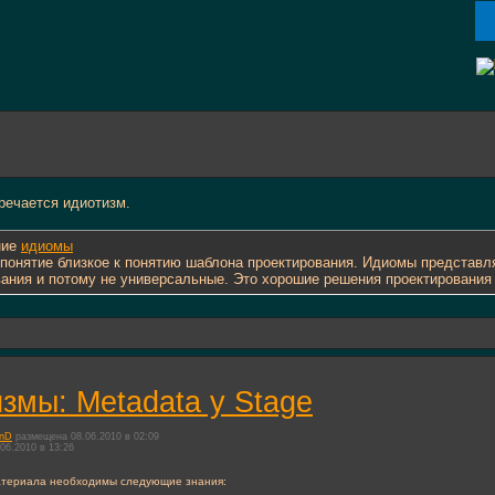
речается идиотизм.
ние
идиомы
понятие близкое к понятию шаблона проектирования. Идиомы представ
вания и потому не универсальные. Это хорошие решения проектирования
змы: Metadata у Stage
unD
размещена 08.06.2010 в 02:09
06.2010 в 13:26
атериала необходимы следующие знания: