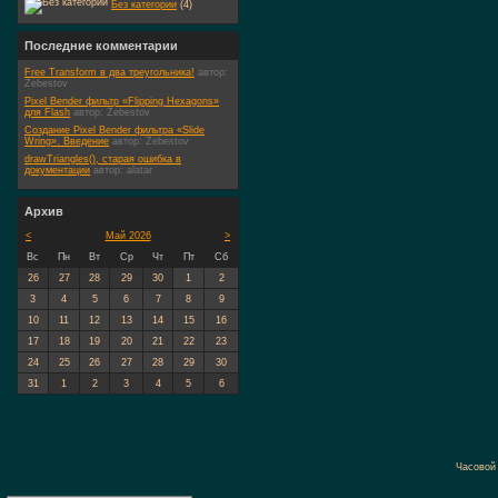
Без категории
(4)
Последние комментарии
Free Transform в два треугольника!
автор:
Zebestov
Pixel Bender фильтр «Flipping Hexagons»
для Flash
автор:
Zebestov
Создание Pixel Bender фильтра «Slide
Wring». Введение
автор:
Zebestov
drawTriangles(), старая ошибка в
документации
автор:
alatar
Архив
<
Май 2026
>
Вс
Пн
Вт
Ср
Чт
Пт
Сб
26
27
28
29
30
1
2
3
4
5
6
7
8
9
10
11
12
13
14
15
16
17
18
19
20
21
22
23
24
25
26
27
28
29
30
31
1
2
3
4
5
6
Часовой