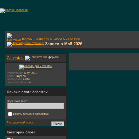
Форум Flasher.ru
>
Блоги
>
Zebestov
Записи в Май 2026
Zebestov
Регистрация
May 2001
Адрес
Одесса
Сообщений
4,869
Записей в блоге
4
Поиск в блоге Zebestov
Содержит текст:
Искать только в заголовках
Расширенный поиск
Категории блога