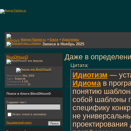
Форум Flasher.ru
>
Блоги
>
Идиотизмы
Записи в Ноябрь 2025
Даже в определени
BlooDHounD
Цитата:
Идиотизм
— уст
Регистрация
Mar 2004
Адрес
Борисов
Идиома
в прогр
Сообщений
3,161
Записей в блоге
22
понятию шаблон
Поиск в блоге BlooDHounD
собой шаблоны 
Содержит текст:
специфику конкр
не универсальн
Искать только в заголовках
проектирования 
Расширенный поиск