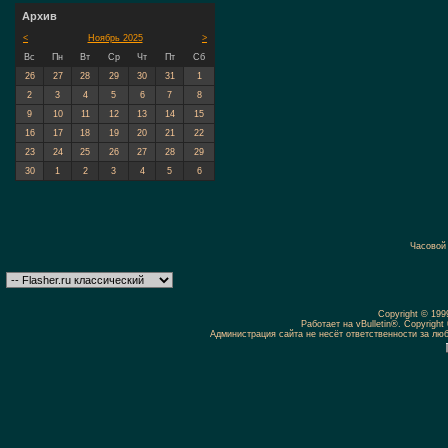
Архив
<
Ноябрь 2025
>
Вс
Пн
Вт
Ср
Чт
Пт
Сб
26
27
28
29
30
31
1
2
3
4
5
6
7
8
9
10
11
12
13
14
15
16
17
18
19
20
21
22
23
24
25
26
27
28
29
30
1
2
3
4
5
6
Часовой
Copyright © 19
Работает на vBulletin®. Copyright 
Администрация сайта не несёт ответственности за л