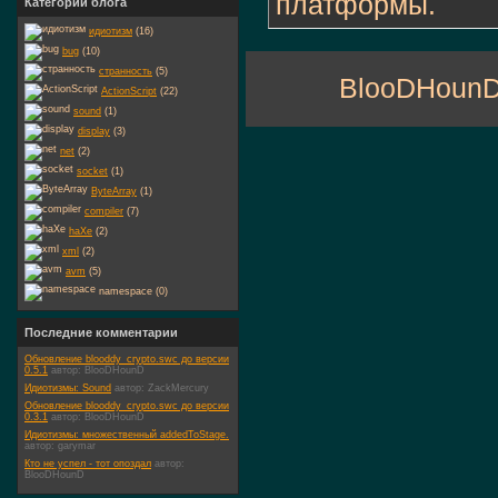
платформы.
Категории блога
идиотизм
(16)
bug
(10)
странность
(5)
BlooDHounD
ActionScript
(22)
sound
(1)
display
(3)
net
(2)
socket
(1)
ByteArray
(1)
compiler
(7)
haXe
(2)
xml
(2)
avm
(5)
namespace (0)
Последние комментарии
Обновление blooddy_crypto.swc до версии
0.5.1
автор:
BlooDHounD
Идиотизмы: Sound
автор:
ZackMercury
Обновление blooddy_crypto.swc до версии
0.3.1
автор:
BlooDHounD
Идиотизмы: множественный addedToStage.
автор:
garymar
Кто не успел - тот опоздал
автор:
BlooDHounD