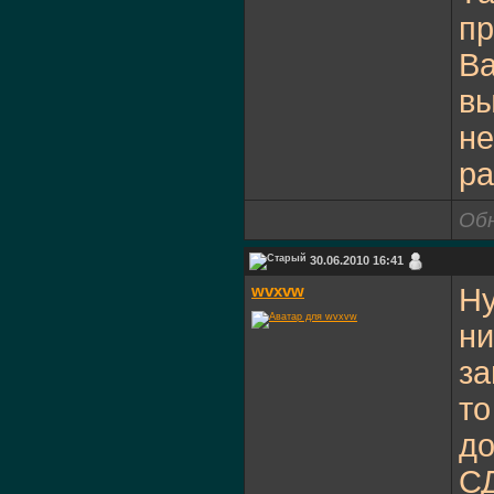
пр
Ba
вы
не
ра
Обн
30.06.2010 16:41
wvxvw
Ну
ни
за
то
до
СД