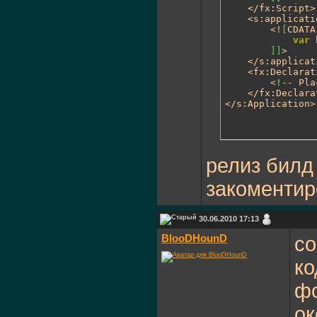
	</fx:Script>

	<s:applicationComplete>

		<!
[
CDATA
var
 
]
]
>

	</s:applicationComplete>

	<fx:Declarations>

		<
!
-- Pla
	</fx:Declarations>

</s:Application>
релиз билд 
закоментир
30.06.2010 17:13
BlooDHounD
со
ко
фо
ок