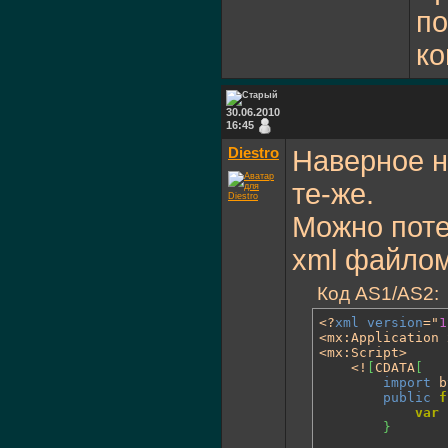
по
ко
30.06.2010
16:45
Diestro
Наверное н
те-же.
Можно поте
xml файлом
Код AS1/AS2:
<?
xml
version
="
1
<mx:Application 
<mx:Script>

	<!
[
CDATA
[
import
 b
public
f
var
 
}