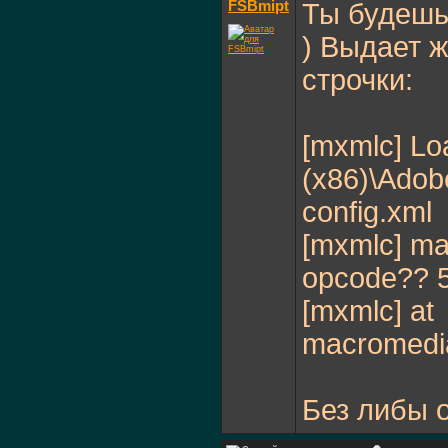
FSBmipt
Ты будешь 
) Выдает 
строчки:
[mxmlc] Loa
(x86)\Adobe
config.xml
[mxmlc] ma
opcode?? 
[mxmlc] at
macromedi
Без либы о