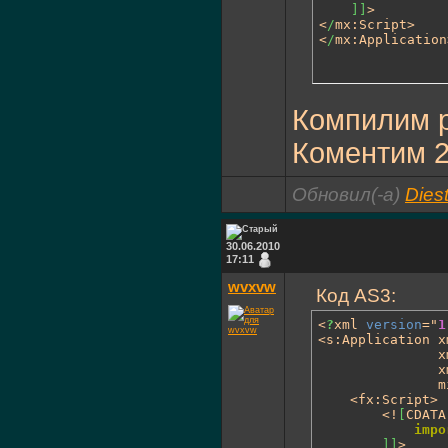
]
]
>

<
/
mx:Script>

<
/
mx:Application
Компилим р
Коментим 2
Обновил(-а)
Dies
30.06.2010
17:11
wvxvw
Код AS3:
<
?
xml 
version
="
1
<s:Application x
			 
			 
			  
	<fx:Script>

		<!
[
CDATA
impo
]
]
>
