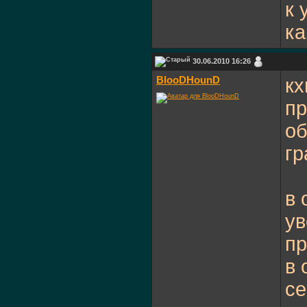
к 
ка
30.06.2010 16:26
BlooDHounD
кх
пр
об
гр
в 
ув
пр
в 
се