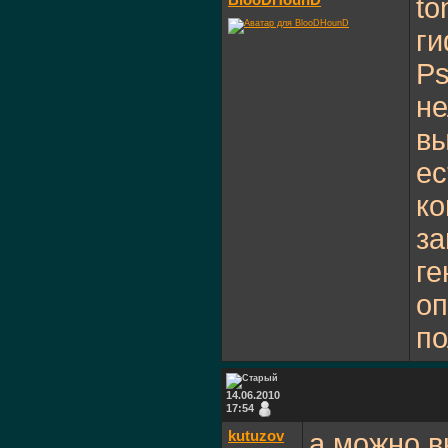
BlooDHounD
to
ги
Ps
не
в
ес
ко
за
ге
оп
по
14.06.2010
17:54
kutuzov
а можно в