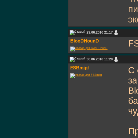
пи
эк
29.06.2010 21:17
BlooDHounD
FS
30.06.2010 11:20
FSBmipt
С 
за
Bl
ба
чу
Пр