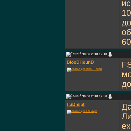
ис
10
до
об
60
30.06.2010 12:10
BlooDHounD
FS
мо
д
30.06.2010 12:56
FSBmipt
Да
Ли
ex