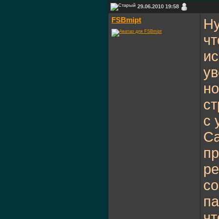
29.06.2010 19:58
FSBmipt
Ну
чт
ис
ув
но
ст
с 
Са
пр
ре
со
па
чт