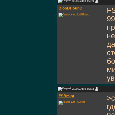
30.06.2010 15:59
BlooDHounD
FS
99
пр
не
да
ст
бо
ми
ув
30.06.2010 16:03
FSBmipt
>с
гд