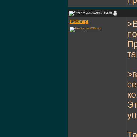
пр
30.06.2010 16:29
FSBmipt
>В
по
Пр
та
>в
се
ко
Эт
уп
Та