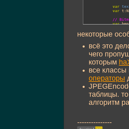
var
tex
var
 t:N
// Bitm
var
 bmp
			bmp.
noi
некоторые осо
// Byte
var
 byt
всё это де
// тест
чего пропущ
			t = 
get
			by.b
которым
ha
text
 +=
все классы
			t = 
get
			com.
операторы
д
text
 +=
JPEGEncode
// тест
таблицы. то
			t = 
get
var
 s1:
алгоритм ра
text
 +=
			t = 
get
var
 e:B
			e.enc
---------------
var
 s2:
text
 +=