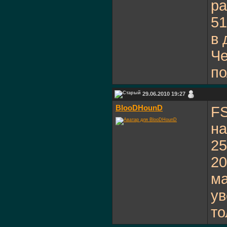
ра
51
в 
Че
по
29.06.2010 19:27
BlooDHounD
FS
на
25
20
ма
ув
то