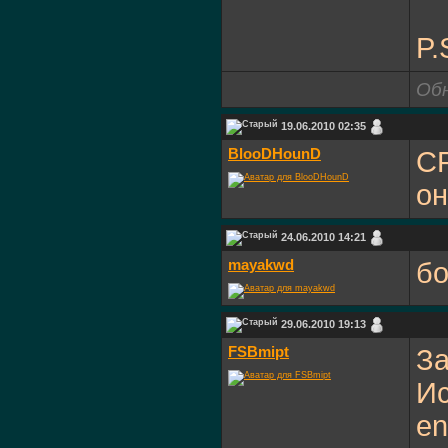
P.
Обн
19.06.2010 02:35
BlooDHounD
CR
он
24.06.2010 14:21
mayakwd
бо
29.06.2010 19:13
FSBmipt
За
Ис
en