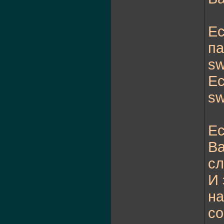
Ес
па
sw
Ес
sw
Ес
Ba
сл
И 
на
со