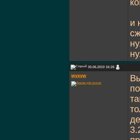
ко
и 
сж
ну
ну
30.06.2010 16:26
wvxvw
Вы
по
та
то
де
3.