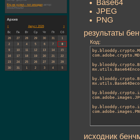
Base64
Кто не успел - тот опоздал
автор:
BlooDHounD
JPEG
PNG
Архив
<
Август 2026
>
результаты бе
Вс
Пн
Вт
Ср
Чт
Пт
Сб
26
27
28
29
30
31
1
Код:
2
3
4
5
6
7
8
by.blooddy.crypto.M
9
10
11
12
13
14
15
com.adobe.crypto.MD
16
17
18
19
20
21
22
23
24
25
26
27
28
29
by.blooddy.crypto.B
30
31
1
2
3
4
5
mx.utils.Base64Enco
by.blooddy.crypto.B
mx.utils.Base64Deco
by.blooddy.crypto.i
com.adobe.images.JP
by.blooddy.crypto.i
com.adobe.images.PN
исходник бенч