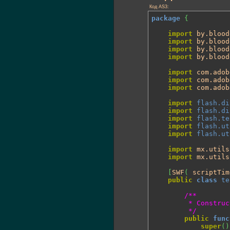
Код AS3:
package
{
import
 by.blood
import
 by.blood
import
 by.blood
import
 by.blood
import
 com.adob
import
 com.adob
import
 com.adob
import
flash.di
import
flash.di
import
flash.te
import
flash.ut
import
flash.ut
import
 mx.utils
import
 mx.utils
[
SWF
(
 scriptTim
public
class
te
/**

		 * Constructor

		 */
public
func
super
(
)