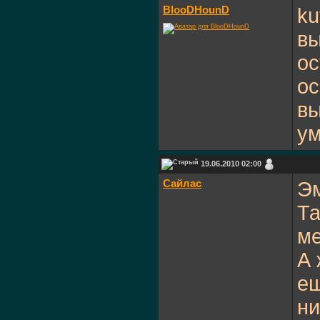
BlooDHounD
ku
вы
ос
ос
вы
у
19.06.2010 02:00
Сайлас
Э
Та
ме
А 
ещ
ни