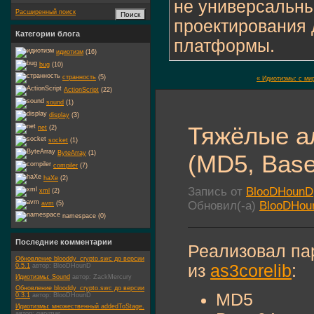
не универсальн
Расширенный поиск
проектирования 
Категории блога
платформы.
идиотизм
(16)
bug
(10)
странность
(5)
« Идиотизмы: с ми
ActionScript
(22)
sound
(1)
display
(3)
Тяжёлые а
net
(2)
socket
(1)
ByteArray
(1)
(MD5, Bas
compiler
(7)
haXe
(2)
Запись от
BlooDHounD
xml
(2)
Обновил(-а)
BlooDHou
avm
(5)
namespace (0)
Последние комментарии
Реализовал па
Обновление blooddy_crypto.swc до версии
из
as3corelib
:
0.5.1
автор:
BlooDHounD
Идиотизмы: Sound
автор:
ZackMercury
Обновление blooddy_crypto.swc до версии
MD5
0.3.1
автор:
BlooDHounD
Идиотизмы: множественный addedToStage.
автор:
garymar