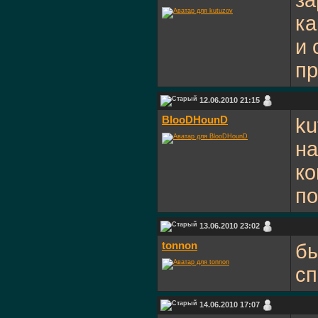
за
ка
и 
пр
12.06.2010 21:15
BlooDHounD
ku
на
ко
по
13.06.2010 23:02
tonnon
бы
сп
14.06.2010 17:07