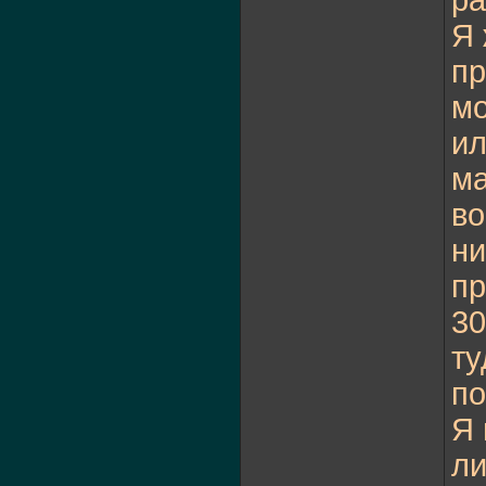
ра
Я 
пр
мо
ил
ма
во
ни
пр
30
ту
по
Я 
ли