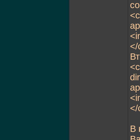
co
<c
ap
<i
</
Вт
<c
di
ap
<i
</
В 
Ba