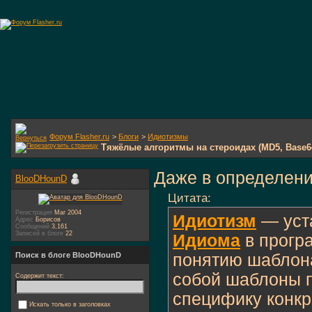
Форум Flasher.ru
>
Блоги
>
Идиотизмы
Тяжёлые алгоритмы на стероидах (MD5, Base6
Даже в определени
BlooDHounD
Цитата:
Регистрация
Mar 2004
Идиотизм
— уст
Адрес
Борисов
Сообщений
3,161
Записей в блоге
22
Идиома
в прогр
понятию шаблон
Поиск в блоге BlooDHounD
собой шаблоны 
Содержит текст:
специфику конкр
Искать только в заголовках