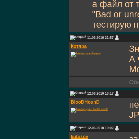
а файл от 
"Bad or un
тестирую 
11.06.2010 21:57
Котяра
Зн
А 
Мо
Обн
12.06.2010 18:17
BlooDHounD
пе
JP
12.06.2010 19:02
kutuzov