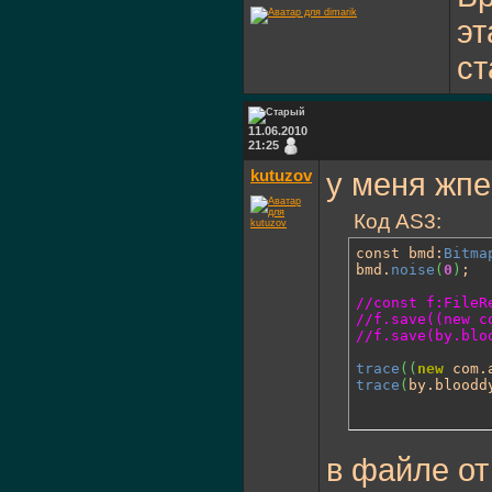
var
 tf:
эт
			tf.
auto
			tf.
text
ст
super
.
a
}
}
11.06.2010
21:25
}
kutuzov
у меня жпе
Код AS3:
const bmd:
Bitma
bmd.
noise
(
0
)
;

//const f:FileR
//f.save((new c
//f.save(by.blo
trace
(
(
new
 com.
trace
(
by.bloodd
в файле от