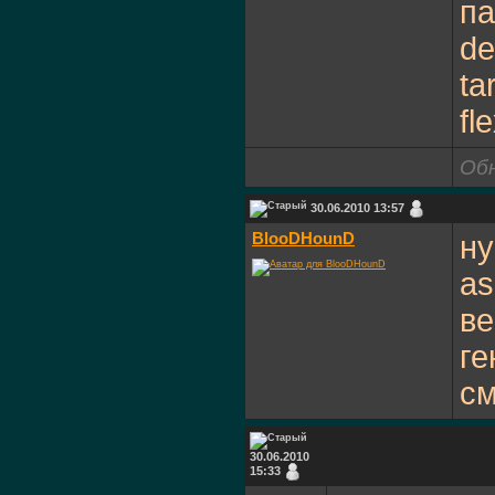
па
de
ta
fl
Обн
30.06.2010 13:57
BlooDHounD
ну
as
ве
ге
см
30.06.2010
15:33