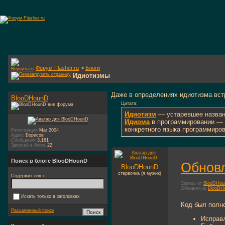
Форум Flasher.ru
>
Блоги
Идиотизмы
Даже в определениях идиотизма вст
BlooDHounD
Цитата:
Идиотизм
— устаревшее назва
Идиома
в программировании — 
конкретного языка программиро
Регистрация
Mar 2004
Адрес
Борисов
Сообщений
3,161
Записей в блоге
22
Поиск в блоге BlooDHounD
Обновл
BlooDHounD
стервочка (я мужик)
Содержит текст:
Запись от
BlooDHo
Обновил(-а)
BlooDH
Искать только в заголовках
Код был полн
Расширенный поиск
Исправл