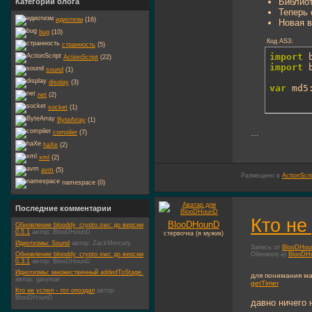
Библиот
Категории блога
Теперь 
идиотизм
(16)
Новая в
bug
(10)
Код AS3:
странность
(5)
import
ActionScript
(22)
import
 
sound
(1)
display
(3)
var
 md5
net
(2)
socket
(1)
ByteArray
(1)
...
compiler
(7)
haXe
(2)
xml
(2)
avm
(5)
Размещено в
ActionScri
namespace (0)
Последние комментарии
Кто не
BlooDHounD
Обновление blooddy_crypto.swc до версии
0.5.1
автор:
BlooDHounD
стервочка (я мужик)
Идиотизмы: Sound
автор:
ZackMercury
Запись от
BlooDHo
Обновление blooddy_crypto.swc до версии
Обновил(-а)
BlooDH
0.3.1
автор:
BlooDHounD
Идиотизмы: множественный addedToStage.
для понимания м
автор:
garymar
getTimer
Кто не успел - тот опоздал
автор:
BlooDHounD
давно ничего 