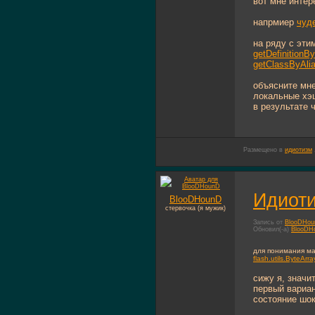
вот мне интер
напрмиер
чуд
на ряду с эти
getDefinition
getClassByAli
объясните мне
локальные хэ
в результате ч
Размещено в
идиотизм
Идиоти
BlooDHounD
стервочка (я мужик)
Запись от
BlooDHo
Обновил(-а)
BlooDH
для понимания м
flash.utils.ByteArra
сижу я, значи
первый вариан
состояние шок