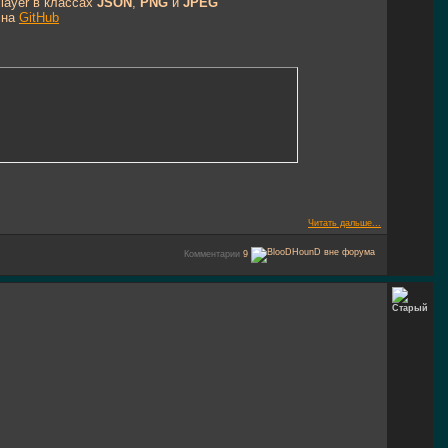
layer в классах
JSON
,
PNG
и
JPEG
 на
GitHub
Читать дальше...
Комментарии
9