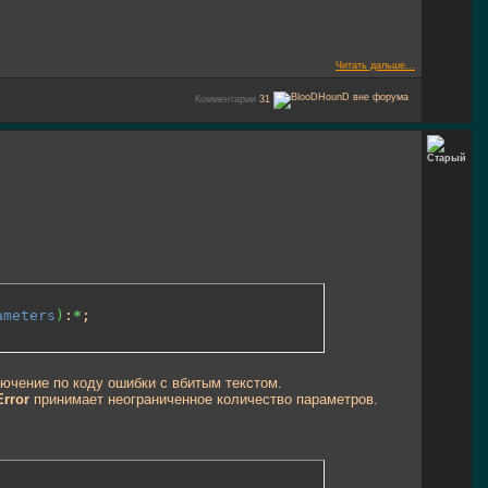
Читать дальше...
Комментарии
31
ameters
)
:
*
;
ючение по коду ошибки с вбитым текстом.
Error
принимает неограниченное количество параметров.