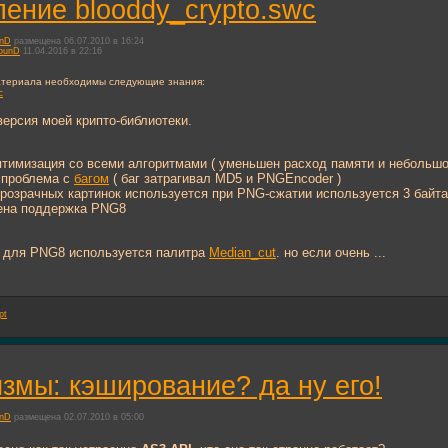
ение blooddy_crypto.swc
unD
размещена 06.07.2010 в 16:24
ounD
11.04.2016 в 22:16
атериала необходимы следующие знания:
c
ерсия моей крипто-библиотеки.
тимизация со всеми алгоритмами ( уменьшен расход памяти и небольшой
 проблема с
багом
( баг затрагивал MD5 и PNGEncoder )
розрачных картинок используется при PNG-сжатии используется 3 байта
ена поддержка PNG8
 для PNG8 используется палитра
Median_cut
. но если очень ...
pt
змы: кэширование? да ну его!
unD
размещена 02.07.2010 в 05:00