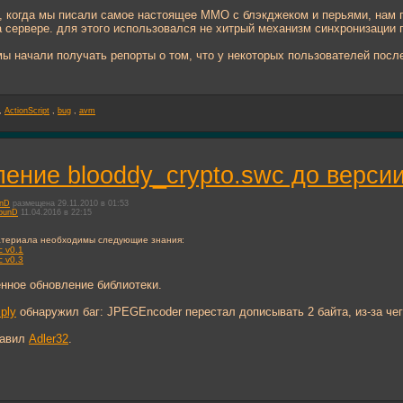
 когда мы писали самое настоящее ММО с блэкджеком и перьями, нам п
 сервере. для этого использовался не хитрый механизм синхронизации п
ы начали получать репорты о том, что у некоторых пользователей после 
,
ActionScript
,
bug
,
avm
ение blooddy_crypto.swc до версии
unD
размещена 29.11.2010 в 01:53
ounD
11.04.2016 в 22:15
атериала необходимы следующие знания:
c v0.1
c v0.3
нное обновление библиотеки.
ply
обнаружил баг: JPEGEncoder перестал дописывать 2 байта, из-за че
бавил
Adler32
.