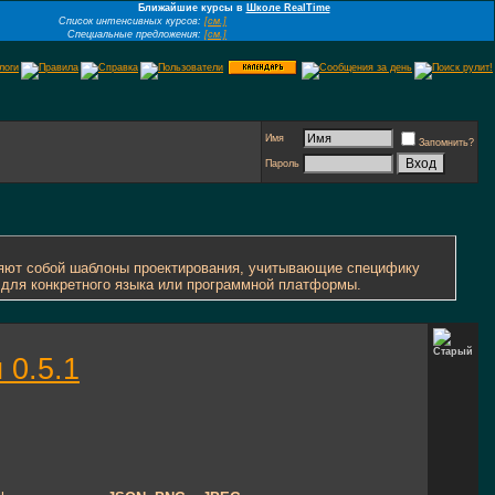
Ближайшие курсы в
Школе RealTime
Список интенсивных курсов:
[см.]
Специальные предложения:
[см.]
Имя
Запомнить?
Пароль
ляют собой шаблоны проектирования, учитывающие специфику
 для конкретного языка или программной платформы.
 0.5.1