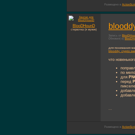
Размещено в
ActionScri
bloodd
BlooDHounD
стервочка (я мужик)
Запись от
BlooDHo
Обновил(-а)
BlooDH
для понимания м
blooddy_crypto.sw
что новеньког
поправ
по мел
для
PN
перед
пикселе
добавл
добавл
...
Размещено в
ActionScri