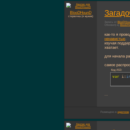
Загад
BlooDHounD
стервочка (я мужик)
Запись от
BlooDHo
Обновил(-а)
BlooDH
как-то я пров
ненавистью
.
изучая подде
хватает.
для начала ра
самое распрос
Код AS3:
var
 i:
i
...
Размещено в
идиотизм