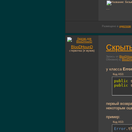
...
Размещено в
идиотизм
Скрыты
BlooDHounD
стервочка (я мужик)
Запись от
BlooDHo
Обновил(-а)
BlooDH
у класса
Erro
Код AS3:
public
 
public
 
первый возвра
некоторым ош
пример:
Код AS3:
Error
.t