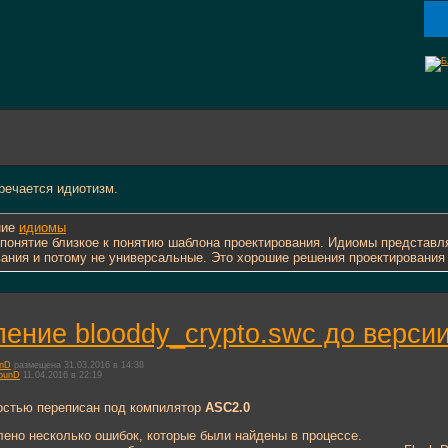
речается идиотизм.
ние
идиомы
понятие близкое к понятию шаблона проектирования. Идиомы представ
вания и потому не универсальные. Это хорошие решения проектирования
ение blooddy_crypto.swc до версии
unD
размещена 31.03.2016 в 14:38
ounD
11.04.2016 в 22:19
остью переписан под компилятор
ASC2.0
ено несколько ошибок, которые были найдены в процессе.