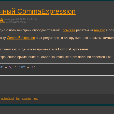
очный CommaExpression
unD
размещена 06.09.2010 в 14:16
ounD
07.09.2010 в 00:17
одил с пользой "день свободы от забот",
помогая
ребятам из
realaxy
в соз
ржку
CommaExpression
в их редакторе, я обнаружил, что в самом компи
сскажу как и где может применяться
CommaExpression
.
транённое применение он обрёл конечно же в объявлении переменных:
nt
 = 
5
, j:
int
 = 
2
;
,
ActionScript
,
bug
,
compiler
,
avm