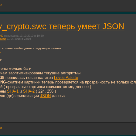
pt
y_crypto.swc теперь умеет JSON
unD
размещена 13.10.2010 в 19:30
ounD
11.04.2016 в 22:16
атериала необходимы следующие знания:
c
о:
лены мелкие баги
очам заоптимизированы текущие алгоритмы
G8
появилась новая палитра
LevelsPalette
PNG
-сжатием картинки теперь проверяется на прозрачность не только фл
й ( прозрачные картинки сжимаются медленнее )
ены
SHA-1
и
SHA-2
( 224, 256 )
ена (де)сериализация
JSON
-данных
pt