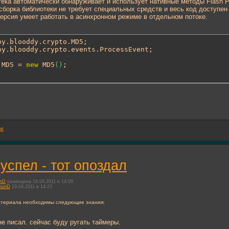
ека автоматически обнаруживает и использует нативные методы Flash P
сборка библиотеки не требует специальных средств и весь код доступен
ерсия умеет работать в асинхронном режиме в отдельном потоке.
by.blooddy.crypto.events.ProcessEvent;

:MD5 = 
new
 MD5
(
)
;
pt
 успел - тот опоздал
unD
размещена 19.04.2011 в 14:09
ounD
19.04.2011 в 14:23
атериала необходимы следующие знания:
не писал. сейчас буду ругать таймеры.