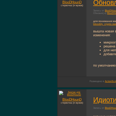
Обновл
BlooDHounD
стервочка (я мужик)
Запись от
BlooDHo
Обновил(-а)
BlooDH
для понимания м
blooddy_crypto.sw
вышла новая в
изменения:
микрооп
решена
для неп
добавл
по умолчанию
Размещено в
ActionScri
Идиоти
BlooDHounD
стервочка (я мужик)
Запись от
BlooDHo