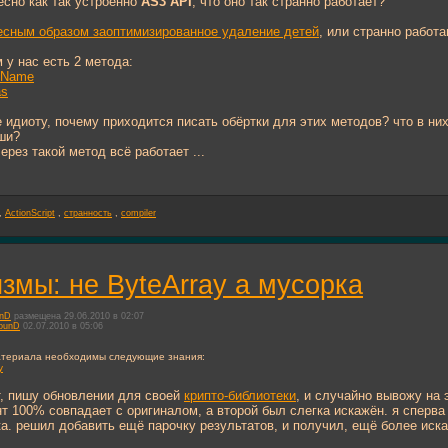
есно как так устроенно
AS3 API
, что оно так странно работает?
есным образом заоптимизированное удаление детей
, или странно рабо
м у нас есть 2 метода:
ByName
as
 идиоту, почему приходится писать обёртки для этих методов? что в них
ши?
ерез такой метод всё работает ...
,
ActionScript
,
странность
,
compiler
змы: не ByteArray а мусорка
unD
размещена 29.06.2010 в 02:07
ounD
02.07.2010 в 05:06
атериала необходимы следующие знания:
y
т, пишу обновлении для своей
крипто-библиотеки
, и случайно вывожу на 
т 100% совпадает с оригиналом, а второй был слегка искажён. я сперва
а. решил добавить ещё парочку результатов, и получил, ещё более иск