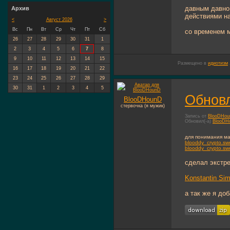
давным давно,
Архив
действиями на
<
Август 2026
>
Вс
Пн
Вт
Ср
Чт
Пт
Сб
со временем м
26
27
28
29
30
31
1
2
3
4
5
6
7
8
9
10
11
12
13
14
15
Размещено в
идиотизм
16
17
18
19
20
21
22
23
24
25
26
27
28
29
30
31
1
2
3
4
5
Обновл
BlooDHounD
стервочка (я мужик)
Запись от
BlooDHo
Обновил(-а)
BlooDH
для понимания м
blooddy_crypto.sw
blooddy_crypto.sw
сделал экстре
Konstantin Sim
а так же я до