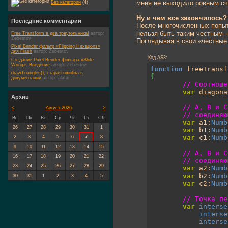
меня не выходило ровным сч
Без категории
(4)
Ну и чем все закончилось?
Последние комментарии
После многочисленных попыто
нельзя быть таким честным 
Free Transform в два треугольника!
автор:
Zebestov
Поглядывая в свои «честные 
Pixel Bender фильтр «Flipping Hexagons»
для Flash
автор:
Zebestov
Код AS3:
Создание Pixel Bender фильтра «Slide
Wring». Введение
автор:
Zebestov
function
 freeTransf
drawTriangles(), старая ошибка в
{
документации
автор:
alatar
// Соотноше
var
 diagona
Архив
// A, B и C
<
Август 2026
>
// соединяю
Вс
Пн
Вт
Ср
Чт
Пт
Сб
var
 a1:
Numb
26
27
28
29
30
31
1
var
 b1:
Numb
var
 c1:
Numb
2
3
4
5
6
7
8
9
10
11
12
13
14
15
// A, B и C
16
17
18
19
20
21
22
// соединяю
23
24
25
26
27
28
29
var
 a2:
Numb
var
 b2:
Numb
30
31
1
2
3
4
5
var
 c2:
Numb
// Точка пе
var
interse
interse
interse