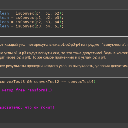
lean
 = isConvex
(
p4, p1, p2
)
lean
 = isConvex
(
p1, p2, p3
)
lean
 = isConvex
(
p2, p3, p4
)
lean
 = isConvex
(
p3, p4, p1
)
;
т каждый угол четырехугольника p1-p2-p3-p4 на предмет "выпуклости", н
 углы p1 и p3 будут вогнуты оба, то это тоже допустимо! Ведь в контек
ит через p2 и p4). То же самое применимо и к углам p2 и p4.
все результаты проверки каждого угла на выпуклость, условия допустим
convexTest3 && convexTest2 == convexTest4
)
 метод freeTransform(…)
ьзователю, что он гонит!