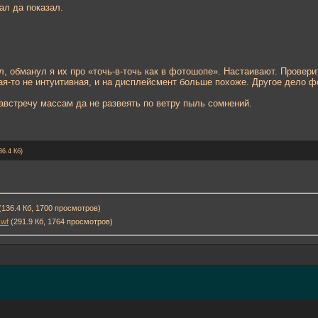
ал да показал.
, обманул я их про «точь-в-точь как в фотошопе». Настаивают. Провери
я-то не интуитивная, и на дисплейсмент больше похоже. Другое дело фо
 навстречу массам да не развеять по ветру пыль сомнений.
36.4 Кб)
(136.4 Кб, 1700 просмотров)
swf
(291.9 Кб, 1764 просмотров)