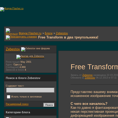
Форум Flasher.ru
>
Блоги
>
Zebestov
Free Transform в два треугольника!
Zebestov
Регистрация
May 2001
Free Transfor
Адрес
Одесса
Сообщений
4,869
Записей в блоге
4
Запись от
Zebestov
размещена 22.03.2011
Обновил(-а)
Zebestov
06.12.2013 в 07:11
Поиск в блоге Zebestov
Содержит текст:
Представляю вашему внимани
искаженное изображение точь
Искать только в заголовках
С чего все началось?
Расширенный поиск
Как-то давно я фантазировал 
некая перспективная проекци
Категории блога
деформацией изображения по 