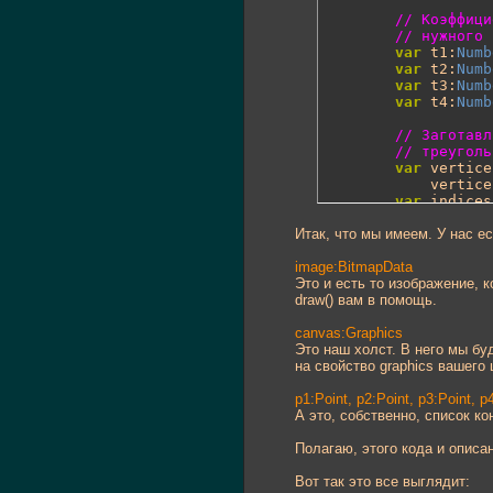
// Коэффици
// нужного 
var
 t1:
Numb
var
 t2:
Numb
var
 t3:
Numb
var
 t4:
Numb
// Заготавл
// треуголь
var
 vertice
            vertice
var
 indices
            indices
Итак, что мы имеем. У нас е
var
 uvtdata
            uvtdata
image:BitmapData
Это и есть то изображение,
// Рисуем д
draw() вам в помощь.
// конечный
        canvas.
begi
canvas:Graphics
        canvas.draw
Это наш холст. В него мы бу
        canvas.
endF
на свойство graphics вашего 
}
p1:Point, p2:Point, p3:Point, p
А это, собственно, список ко
Полагаю, этого кода и описа
Вот так это все выглядит: