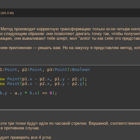
f
(291.9 Кб)
 Метод производит корректную трансформацию только если четыре конт
и следующим образом: они позволяют двигать точку так, чтобы получил
ацию, они вываливают тебе алерт, мол "алёэ! ты как себе это представ
воем приложении — решать вам. Но на закуску я представляю метод, ко
1:
Point
, p2:
Point
, p3:
Point
)
:
Boolean
ew
Point
(
p1.
x
 - p2.
x
, p1.
y
 - p2.
y
)
;

ew
Point
(
p3.
x
 - p2.
x
, p3.
y
 - p2.
y
)
;

b
.
y
 - a.
y
*
b
.
x
)
 <= 
0
)
эти три точки будут идти по часовой стрелке. Вершиной, соответственно
 в противном случае.
ует проверить все 4 угла: