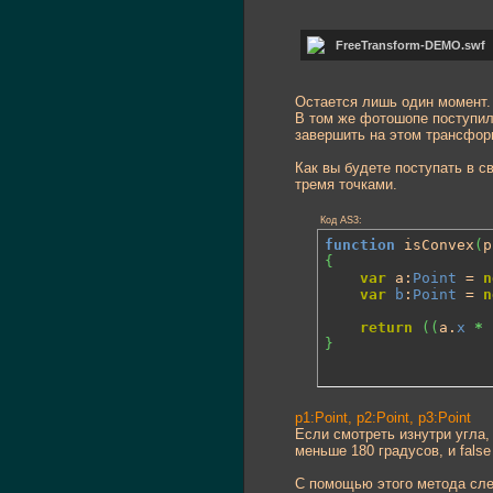
FreeTransform-DEMO.sw
Остается лишь один момент.
В том же фотошопе поступил
завершить на этом трансформ
Как вы будете поступать в с
тремя точками.
Код AS3:
function
 isConvex
(
p
{
var
 a:
Point
 = 
n
var
b
:
Point
 = 
n
return
(
(
a.
x
*
}
p1:Point, p2:Point, p3:Point
Если смотреть изнутри угла, 
меньше 180 градусов, и false
С помощью этого метода след