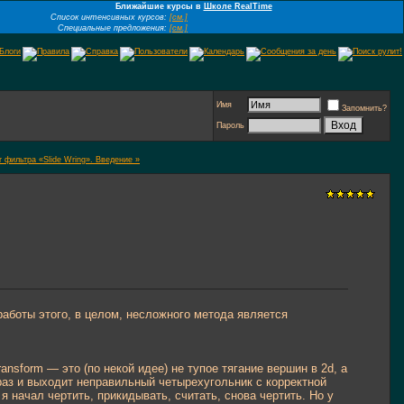
Ближайшие курсы в
Школе RealTime
Список интенсивных курсов:
[см.]
Специальные предложения:
[см.]
Имя
Запомнить?
Пароль
r фильтра «Slide Wring». Введение »
боты этого, в целом, несложного метода является
ansform — это (по некой идее) не тупое тягание вершин в 2d, а
 раз и выходит неправильный четырехугольник с корректной
начал чертить, прикидывать, считать, снова чертить. Но у