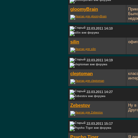
gloomyBrain
Прик
Было
недо
22.03.2011 14:10
silin
офиг
22.03.2011 14:19
cleptoman
клас
инте
22.03.2011 14:27
Zebestov
Ну в
Друг
22.03.2011 15:17
Psycho Tiger
Я ле