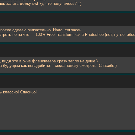
шь залить демку swf`ку, что получилось? =)
 позже сделаю обязательно. Надо, согласен.
треть не на что — 100% Free Transform как в Photoshop (нет, ну т.е. абс
, видя это в окне флешплеера сразу тепло на душе )
 в будущем как понадобится - сюда полезу смотреть. Спасибо )
ь классно! Спасибо!