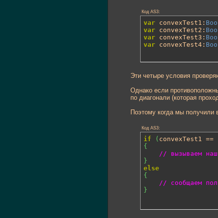
Код AS3:
var
 convexTest1:
Boo
var
 convexTest2:
Boo
var
 convexTest3:
Boo
var
 convexTest4:
Boo
Эти четыре условия проверяю
Однако если противоположные
по диагонали (которая проход
Поэтому когда мы получили 
Код AS3:
if
(
convexTest1 == 
{
// вызываем наш
}
else
{
// сообщаем пол
}