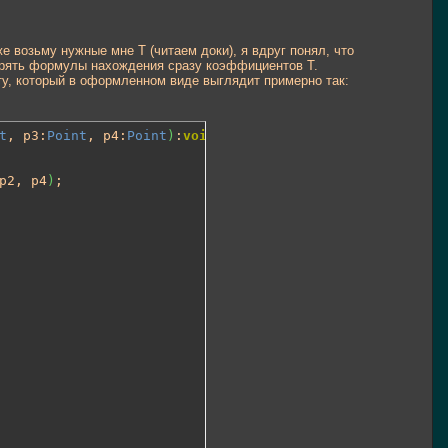
 возьму нужные мне T (читаем доки), я вдруг понял, что
мерять формулы нахождения сразу коэффициентов T.
ату, который в оформленном виде выглядит примерно так:
t
, p3:
Point
, p4:
Point
)
:
void
p2, p4
)
;
