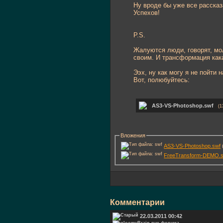
Ну вроде бы уже все рассказ
Успехов!
P.S.
Жалуются люди, говорят, мол
своим. И трансформация кака
Ээх, ну как могу я не пойти
Вот, полюбуйтесь:
AS3-VS-Photoshop.swf
(1
Вложения
AS3-VS-Photoshop.swf
FreeTransform-DEMO.
Комментарии
22.03.2011 00:42