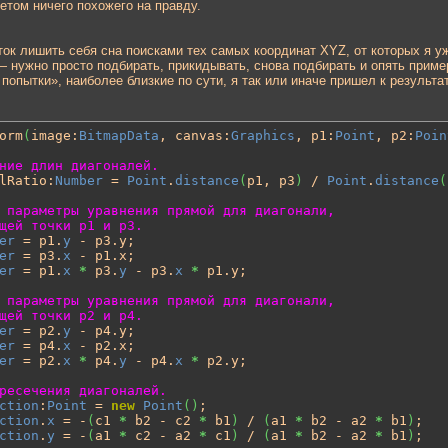
етом ничего похожего на правду.
к лишить себя сна поисками тех самых координат XYZ, от которых я уже
— нужно просто подбирать, прикидывать, снова подбирать и опять при
попытки», наиболее близкие по сути, я так или иначе пришел к результ
orm
(
image:
BitmapData
, canvas:
Graphics
, p1:
Point
, p2:
Poin
ние длин диагоналей.
lRatio:
Number
 = 
Point
.
distance
(
p1, p3
)
 / 
Point
.
distance
(
 параметры уравнения прямой для диагонали,
щей точки p1 и p3.
er
 = p1.
y
 - p3.y;

er
 = p3.
x
 - p1.x;

er
 = p1.
x
*
 p3.
y
 - p3.
x
*
 p1.y;

 параметры уравнения прямой для диагонали,
щей точки p2 и p4.
er
 = p2.
y
 - p4.y;

er
 = p4.
x
 - p2.x;

er
 = p2.
x
*
 p4.
y
 - p4.
x
*
 p2.y;

ресечения диагоналей.
ction
:
Point
 = 
new
Point
(
)
;

ction
.
x
 = -
(
c1 
*
 b2 - c2 
*
 b1
)
 / 
(
a1 
*
 b2 - a2 
*
 b1
)
;

ction
.
y
 = -
(
a1 
*
 c2 - a2 
*
 c1
)
 / 
(
a1 
*
 b2 - a2 
*
 b1
)
;
