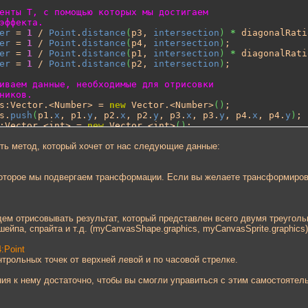
енты T, с помощью которых мы достигаем
эффекта.
er
 = 
1
 / 
Point
.
distance
(
p3, 
intersection
)
*
 diagonalRatio
er
 = 
1
 / 
Point
.
distance
(
p4, 
intersection
)
;

er
 = 
1
 / 
Point
.
distance
(
p1, 
intersection
)
*
 diagonalRatio
er
 = 
1
 / 
Point
.
distance
(
p2, 
intersection
)
;

иваем данные, необходимые для отрисовки
ников.
s:Vector.<Number> = 
new
 Vector.<Number>
(
)
;

s.
push
(
p1.
x
, p1.
y
, p2.
x
, p2.
y
, p3.
x
, p3.
y
, p4.
x
, p4.
y
)
;

:Vector.<int> = 
new
 Vector.<int>
(
)
;

.
push
(
0
, 
1
, 
2
, 
2
, 
3
, 
0
)
;

сть метод, который хочет от нас следующие данные:
:Vector.<Number> = 
new
 Vector.<Number>
(
)
;

.
push
(
0
, 
0
, t1, 
1
, 
0
, t2, 
1
, 
1
, t3, 
0
, 
1
, t4
)
;

 которое мы подвергаем трансформации. Если вы желаете трансформиров
ва треугольника, представляющие собой
 результат.
nBitmapFill
(
image, 
null
, 
false
, 
true
)
;

Triangles
(
vertices, indices, uvtdata
)
;

дем отрисовывать результат, который представлен всего двумя треуголь
ill
(
)
шейпа, спрайта и т.д. (myCanvasShape.graphics, myCanvasSprite.graphics)
4:Point
нтрольных точек от верхней левой и по часовой стрелке.
ния к нему достаточно, чтобы вы смогли управиться с этим самостоятел