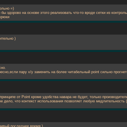
ольно =)
 бы здорово на основе этого реализовать что-то вроде сетки из контроль
крюки
ительно )
сно.
ресно,если пару x/y заменить на более читабельный point сильно прогне
 принципе от Point кроме удобства навара не будет, только производите
ое дело, что контекст использования позволяет любую медлительность (
нивый последнее время )