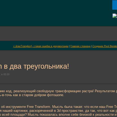
« drawTriangles(), старая ошибка в документации
|
Главная страница
|
Создание Pixel Bende
m в два треугольника!
 в 00:20
ю код, реализующий свободную трансформацию растра! Результатом ра
-в-точь как в старом добром фотошопе.
об инструменте Free Transform. Мысль была такая: что если наш Free Tr
я нашей картинки, раскоряченной в 3d пространстве, да так, что вот как
всей площади? Мысль показалась вполне себе близкой к реальности и я 