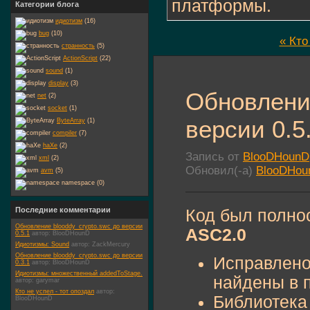
платформы.
Категории блога
идиотизм
(16)
bug
(10)
« Кто
странность
(5)
ActionScript
(22)
sound
(1)
display
(3)
Обновление
net
(2)
socket
(1)
версии 0.5
ByteArray
(1)
compiler
(7)
haXe
(2)
Запись от
BlooDHounD
xml
(2)
Обновил(-а)
BlooDHou
avm
(5)
namespace (0)
Последние комментарии
Код был полно
Обновление blooddy_crypto.swc до версии
ASC2.0
0.5.1
автор:
BlooDHounD
Идиотизмы: Sound
автор:
ZackMercury
Обновление blooddy_crypto.swc до версии
Исправлено
0.3.1
автор:
BlooDHounD
Идиотизмы: множественный addedToStage.
найдены в 
автор:
garymar
Кто не успел - тот опоздал
автор:
Библиотека
BlooDHounD