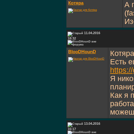
Котяра
А 
(f
Из
11.04.2016
18:32
BlooDHounD
Котяра
Есть е
https:
Я нико
плани
Как я 
работа
можешь
13.04.2016
16:17