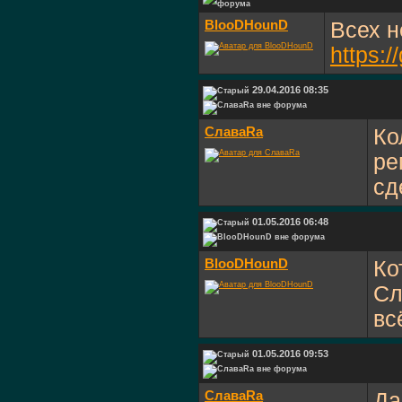
BlooDHounD
Всех 
https:
29.04.2016 08:35
СлаваRa
Ко
ре
сд
01.05.2016 06:48
BlooDHounD
Ко
Сл
вс
01.05.2016 09:53
СлаваRa
Да