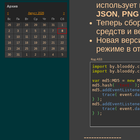
использует 
Архив
JSON
,
PNG
<
Август 2026
>
Вс
Пн
Вт
Ср
Чт
Пт
Сб
Теперь сбо
26
27
28
29
30
31
1
средств и в
2
3
4
5
6
7
8
9
10
11
12
13
14
15
Новая верс
16
17
18
19
20
21
22
режиме в о
23
24
25
26
27
28
29
30
31
1
2
3
4
5
Код AS3:
import
import
 by.blooddy.c
var
 md5:MD5 = 
new
 M
md5.hash
(
'text'
)
;

md5.
addEventListene
trace
(
 event.
da
}
)
;

md5.
addEventListene
trace
(
 event.
da
}
)
;
---------------