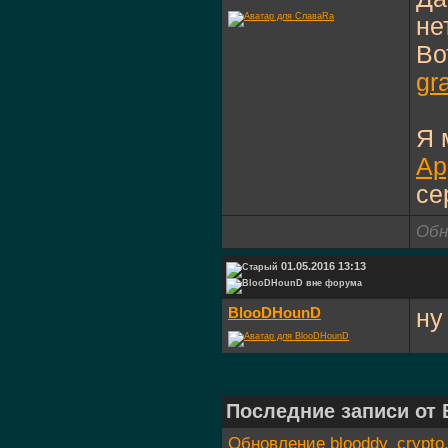
нет
Во
gr
Я 
Ap
се
Обн
01.05.2016 13:13
BlooDHounD
ну
Последние записи от
Обновление blooddy_crypto.