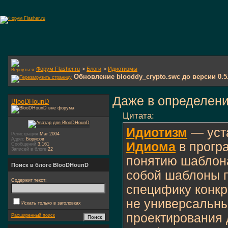
Форум Flasher.ru
>
Блоги
>
Идиотизмы
Обновление blooddy_crypto.swc до версии 0.5
Даже в определени
BlooDHounD
Цитата:
Идиотизм
— уст
Регистрация
Mar 2004
Адрес
Борисов
Идиома
в прогр
Сообщений
3,161
Записей в блоге
22
понятию шаблон
Поиск в блоге BlooDHounD
собой шаблоны 
Содержит текст:
специфику конкр
не универсальн
Искать только в заголовках
проектирования 
Расширенный поиск