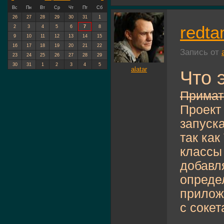
Вс
Пн
Вт
Ср
Чт
Пт
Сб
26
27
28
29
30
31
1
redta
2
3
4
5
6
7
8
9
10
11
12
13
14
15
16
17
18
19
20
21
22
Запись от
23
24
25
26
27
28
29
30
31
1
2
3
4
5
alatar
Что 
Примат
Проект
запуска
так как
классы 
добавл
опреде
прилож
с сокет