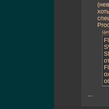
(нев
хот
спе
Proc
Цит
F
S
S
о
F
о
о
...