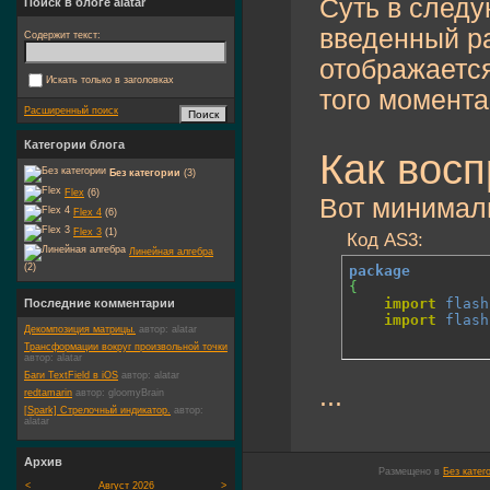
Суть в следу
Поиск в блоге alatar
введенный ра
Содержит текст:
отображается
Искать только в заголовках
того момента
Расширенный поиск
Категории блога
Как восп
Без категории
(3)
Flex
(6)
Вот минималь
Flex 4
(6)
Flex 3
(1)
Код AS3:
Линейная алгебра
(2)
package
{
import
flash
Последние комментарии
import
flash
Декомпозиция матрицы.
автор:
alatar
Трансформации вокруг произвольной точки
автор:
alatar
Баги TextField в iOS
автор:
alatar
...
redtamarin
автор:
gloomyBrain
[Spark] Стрелочный индикатор.
автор:
alatar
Архив
Размещено в
Без катег
<
Август 2026
>