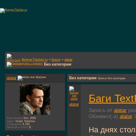
Форум Flasher.ru
>
Блоги
>
alatar
Без категории
alatar
Без категории
Записи без категории
Баги Text
alatar
Запись от
alatar
раз
Обновил(-а)
alatar
3
Регистрация
Dec 2008
Адрес
Israel, Natanya
Сообщений
4,740
На днях стол
Записей в блоге
11