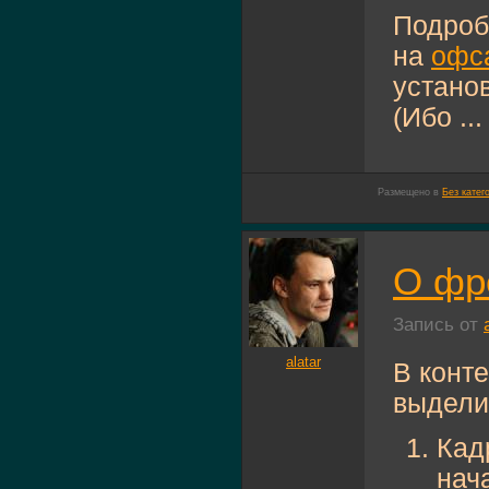
Подроб
на
офс
устано
(Ибо ...
Размещено в
Без катег
О фр
Запись от
alatar
В конт
выделит
Кад
нач