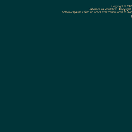
Copyright © 19
Работает на vBulletin®. Copyright 
Администрация сайта не несёт ответственности за л