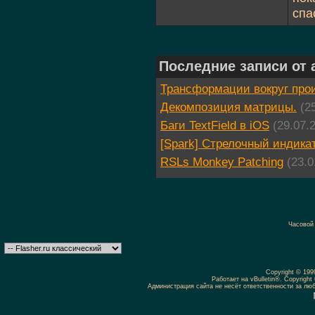
спа
Последние записи от a
Трансформации вокруг про
Декомпозиция матрицы.
(2
Баги TextField в iOS
(29.07.
[Spark] Стрелочный индика
RSLs Monkey Patching
(23.0
Часовой
Copyright © 19
Работает на vBulletin®. Copyright 
Администрация сайта не несёт ответственности за л