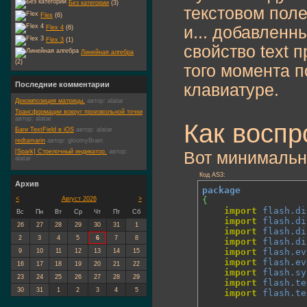
Без категории
(3)
текстовом поле
Flex
(6)
и... добавленн
Flex 4
(6)
Flex 3
(1)
свойство text 
Линейная алгебра
(2)
того момента п
Последние комментарии
клавиатуре.
Декомпозиция матрицы.
автор:
alatar
Трансформации вокруг произвольной точки
автор:
alatar
Как воспр
Баги TextField в iOS
автор:
alatar
redtamarin
автор:
gloomyBrain
[Spark] Стрелочный индикатор.
автор:
Вот минимальн
alatar
Код AS3:
Архив
package
{
<
Август 2026
>
import
flash.di
Вс
Пн
Вт
Ср
Чт
Пт
Сб
import
flash.di
26
27
28
29
30
31
1
import
flash.di
2
3
4
5
6
7
8
import
flash.di
import
flash.ev
9
10
11
12
13
14
15
import
flash.ev
16
17
18
19
20
21
22
import
flash.sy
23
24
25
26
27
28
29
import
flash.te
30
31
1
2
3
4
5
import
flash.te