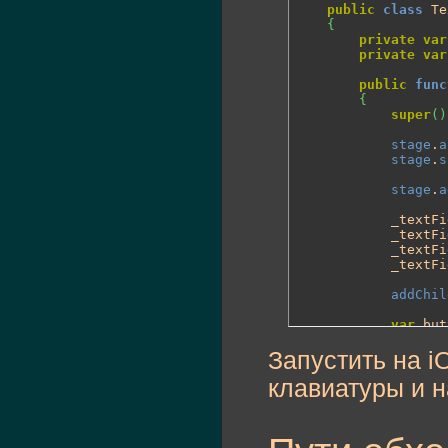
public
class
 Te
{
private
var
private
var
public
func
{
super
(
)
stage
.
a
stage
.
s
stage
.
a
			_text
			_textF
			_textF
			_textF
addChil
var
 but
addChil
Запустить на i
			button.
клавиатуры и н
			_tex
}
private
fun