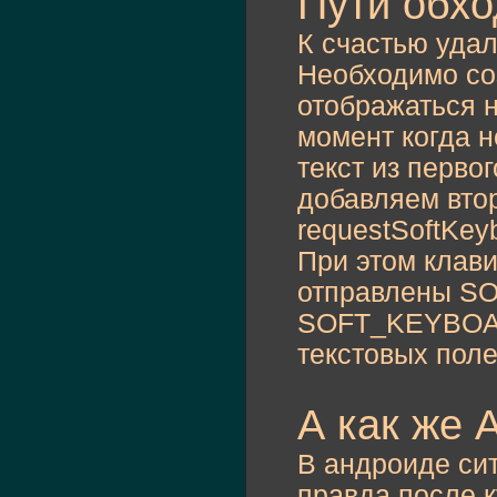
Пути обхо
{
			_textF
К счастью удал
}
Необходимо соз
//lock focu
private
fun
отображаться н
{
if
(
eve
момент когда н
				return;

текст из перво
			event.
p
добавляем вто
}
requestSoftKeyb
private
fun
{
При этом клави
var
 but
var
 g:
G
отправлены S
			g.
begin
SOFT_KEYBOAR
			g.
drawR
			g.
endFi
текстовых поле
return
 
}
А как же 
private
fun
{
В андроиде сит
return
 
}
правда после к
}