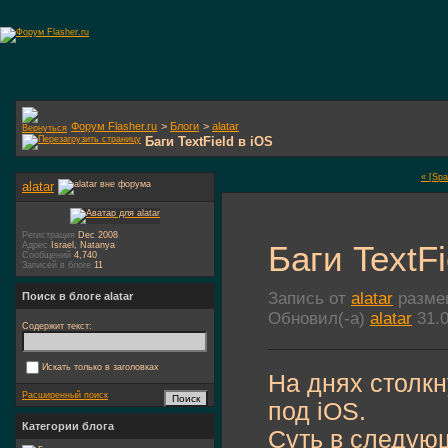
Форум Flasher.ru
>
Блоги
>
alatar
Баги TextField в iOS
« [Sp
alatar
Регистрация
Dec 2008
Баги TextFi
Адрес
Israel, Natanya
Сообщений
4,740
Записей в блоге
11
Запись от
alatar
размещ
Поиск в блоге alatar
Обновил(-а)
alatar
31.0
Содержит текст:
Искать только в заголовках
На днях столкн
Расширенный поиск
под iOS.
Категории блога
Суть в следующ