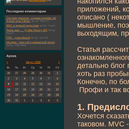
накопился како
Без категории
(14)
приложений, ко
Последние комментарии
описано ( неко
Система диалогов, создаем подобие old
School типа Fallout.
автор:
Wells77
мышление, поэт
MVC в игорной индустрии
автор:
Hauts
Якорь мне .... ))) Или History API
автор:
выходящим, про
Hauts
FSD - учим php/sql
автор:
artcraft
I4Logger - простой и компактный логгер
автор:
Партизан
Статья рассчит
ознакомленног
Архив
<
Август 2026
>
детально блог 
Вс
Пн
Вт
Ср
Чт
Пт
Сб
хоть раз проб
26
27
28
29
30
31
1
2
3
4
5
6
7
8
Конечно, по бо
9
10
11
12
13
14
15
Профи и так вс
16
17
18
19
20
21
22
23
24
25
26
27
28
29
30
31
1
2
3
4
5
1. Предисл
Хочется сказат
таковом. MVC -