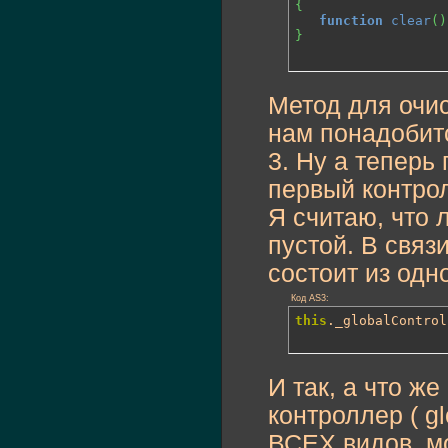
{
function
clear
(
)
}
Метод для очис
нам понадобит
3. Ну а теперь
первый контро
Я считаю, что 
пустой. В связ
состоит из одно
Код AS3:
this
._globalControl
И так, а что ж
контроллер ( gl
ВСЕХ видов, мо