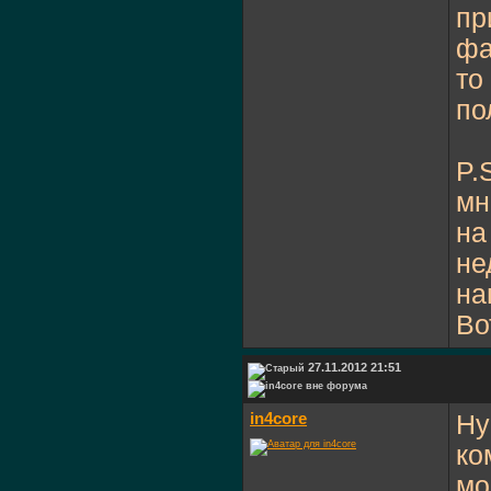
пр
фа
то
по
P.
мн
на
не
на
Во
27.11.2012 21:51
in4core
Ну
ко
мо