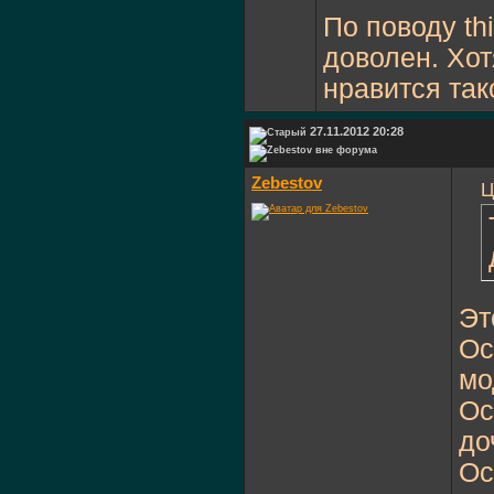
По поводу thi
доволен. Хот
нравится так
27.11.2012 20:28
Zebestov
Ц
Эт
Ос
мо
Ос
до
Ос