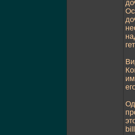
до
Ос
до
не
на
ге
Ви
Ко
им
ег
Од
пр
эт
bil