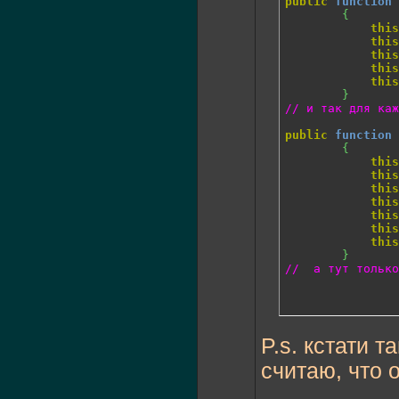
public
function
{
this
this
this
this
this
}
// и так для каж
public
function
 
{
this
this
this
this
this
this
this
}
//  а тут только
P.s. кстати 
считаю, что 