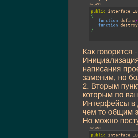
Код AS3:
public
{
function
 define
/
function
 destroy
}
Как говорится -
Инициализация 
написания прое
заменим, но бо
2. Вторым пунк
которым по ва
Интерфейсы в 
чем то общим 
Но можно посту
Код AS3:
public