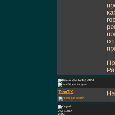
пр
ка
го
ре
по
со
пр
Пр
Ра
27.11.2012 20:43
TanaTiX
На
27.11.2012
20:53