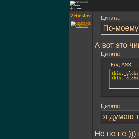
Zebestov
Цитата:
По-моему 
А вот это чи
Цитата:
Код AS3:
this
._globa
this
._globa
Цитата:
я думаю 
Не не не ))