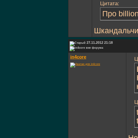
Цитата:
Про billi
Шкандальчик
27.11.2012 21:18
in4core
Ц
Ц
Не