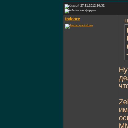
27.11.2012 20:32
in4core
Ц
Ну
де
чт
Ze
им
ос
MM