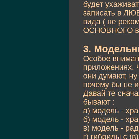
будет ухаживат
записать в ЛЮ
вида ( не реко
ОСНОВНОГО вид
3. Модельн
Особое вниман
приложениях. 
они думают, ну
почему бы не и
Давай те снач
бывают :
а) модель - хр
б) модель - хр
в) модель - ра
г) гибриды с (в)