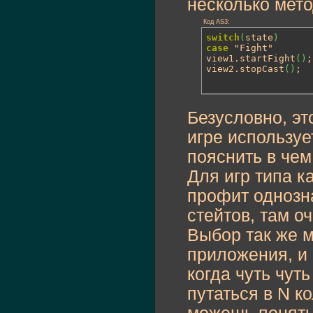
несколько мето
Код AS3:
switch
(
state
)
case
 "Fight"

view1.startFight
(
)
;

view2.stopCast
(
)
;
Безусловно, эт
игре использу
пояснить в чем
Для игр типа к
профит однозна
стейтов, там оч
Выбор так же м
приложения, и 
когда чуть чут
путаться в N к