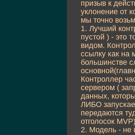
призыв к дейст
уклонение от к
мы точно возьм
1. Лучший конт
пустой ) - это
видом. Контрол
ссылку как на м
большинстве сл
основной(глав
Контроллер ча
сервером ( зап
данных, котор
ЛИБО запускае
передаются туд
отголосок MVP
2. Модель - не