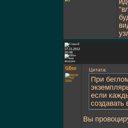
ид
"в
бу
ви
уз
27.11.2012
20:08
GBee
Цитата:
При беглом
экземпляры
если кажды
создавать 
Вы провоциру