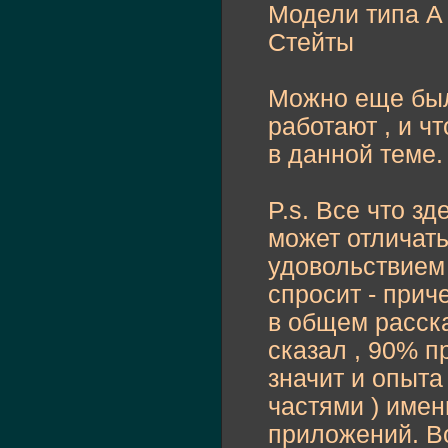
Модели типа А 
Стейты
Можно еще было
работают , и ч
в данной теме.
P.s. Все что зд
может отличать
удовольствием
спросит - прич
в общем расска
сказал , 90% п
значит и опыта
частями ) име
приложений. В