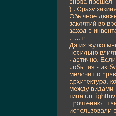
снова прошел, 
) . Сразу заки
Обычное движе
заклятий во вр
заход в инвент
...... n
Да их жутко мн
несильно влият
частично. Есл
события - их бу
мелочи по срав
архитектура, к
между видами ,
типа onFightInv
прочтению , та
использовали с