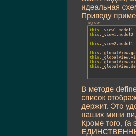
идеальная схем
Приведу пример
Код AS3:
this
._view1.model1 
this
._view1.model2 
this
._view2.model1 
this
._globalView.ga
this
._globalView.vi
this
._globalView.vi
this
._globalView.de
В методе defin
список отображ
держит. Это уд
наших мини-ви
Кроме того, (а 
ЕДИНСТВЕННЫЙ