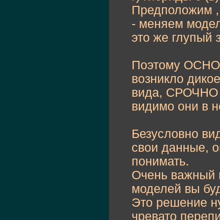
Предположим , 
- меняем модел
это же глупый 
Поэтому ОСНОВ
возникло дико
вида, СРОЧНО 
видимо они в н
Безусловно вид
свои данные, оп
понимать.
Очень важный 
моделей вы буд
Это решение ну
чревато перепи