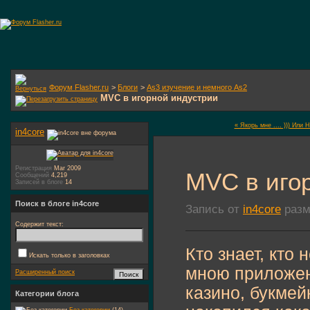
Форум Flasher.ru
>
Блоги
>
As3 изучение и немного As2
MVC в игорной индустрии
« Якорь мне .... ))) Или H
in4core
Регистрация
Mar 2009
MVC в иго
Сообщений
4,219
Записей в блоге
14
Поиск в блоге in4core
Запись от
in4core
разм
Содержит текст:
Кто знает, кто 
Искать только в заголовках
мною приложени
Расширенный поиск
казино, букмейк
Категории блога