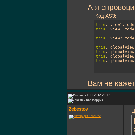
А я спровоци
Код AS3:
this
._view1.mode
this
._view1.mode
this
._view2.mode
this
._globalView
this
._globalView
this
._globalView
this
._globalView
Вам не кажетс
27.11.2012 20:13
Zebestov
Ц