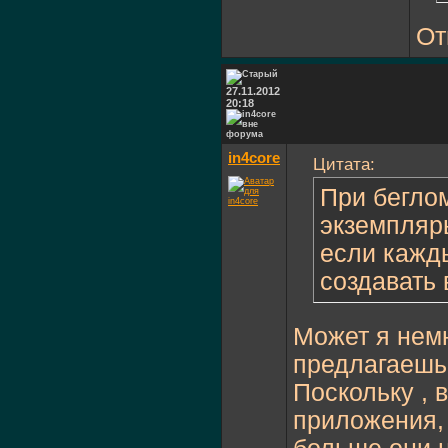
От
27.11.2012
20:18
in4core
Цитата:
При бегло
экземпляры
если кажды
создавать
Может я немн
предлагаешь 
Поскольку , 
приложения, 