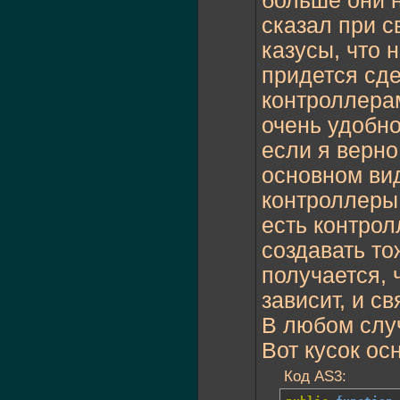
больше они н
сказал при с
казусы, что 
придется сд
контроллерам
очень удобно
если я верно
основном вид
контроллеры,
есть контрол
создавать то
получается, 
зависит, и св
В любом случ
Вот кусок ос
Код AS3: