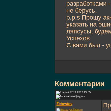
разработками -
не берусь.
p.p.s Прошу ак
указать на оши
ляпсусы, будем
Успехов
С вами был - у
Комментарии
27.11.2012 19:55
Zebestov
Пр