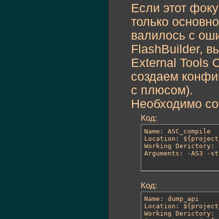
Если этот фоку
только основн
валилось с оши
FlashBuilder, в
External Tools
создаем конфиг
с плюсом).
Необходимо со
Код:
Name: ASC_compile

Location: ${project
Working Derictory: 
Arguments: -AS3 -st
Код:
Name: dump_api

Location: ${project
Working Derictory: 