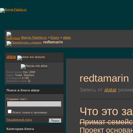
Форум Flasher.ru
>
Блоги
>
alatar
redtamarin
alatar
Регистрация
Dec 2008
redtamarin
Адрес
Israel, Natanya
Сообщений
4,740
Записей в блоге
11
Запись от
alatar
размещ
Поиск в блоге alatar
Содержит текст:
Что это з
Искать только в заголовках
Примат семейс
Расширенный поиск
Проект основа
Категории блога