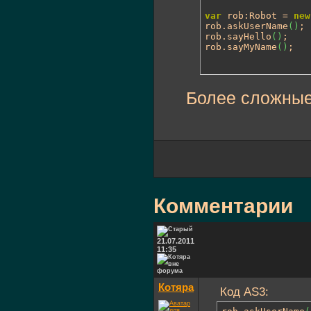
var
 rob:Robot = 
new
rob.askUserName
(
)
;

rob.sayHello
(
)
;

rob.sayMyName
(
)
;
Более сложные
Комментарии
21.07.2011
11:35
Котяра
Код AS3: