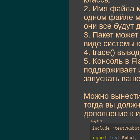
var
 rob:Robot =
2. Имя файла м
	rob.askUserName
	rob.sayHello
(
)
;

одном файле мо
	rob.sayMyName
(
)
}
они все будут 
3. Пакет может
виде системы к
4. trace() выво
5. Консоль в Fl
поддерживает 
запускать ваш
Можно вынести
тогда вы должн
дополнение к и
Код AS3:
include "test/Robot
import
test
.Robot;
