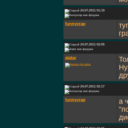
24.07.2011 01:19
funnycrap
ту
гр
24.07.2011 02:05
alatar
То
Ну
др
24.07.2011 02:17
funnycrap
а 
"п
ди