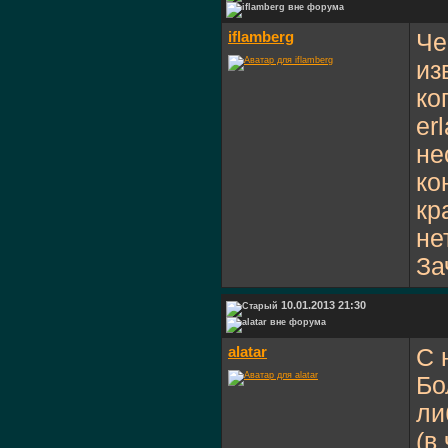
iflamberg
Че
из
ко
er
не
ко
кр
не
За
10.01.2013 21:30
alatar
С 
Бо
ли
(в