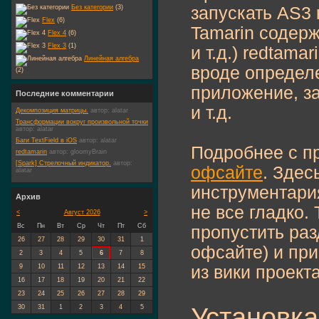
Без категории
(3)
запускать AS3 
Flex
(6)
Tamarin содерж
Flex 4
(6)
Flex 3
(1)
и т.д.) redtam
Линейная алгебра
вроде определ
(2)
приложение, за
Последние комментарии
и т.д.
Декомпозиция матрицы.
автор:
alatar
Трансформации вокруг произвольной точки
автор:
alatar
Баги TextField в iOS
автор:
alatar
Подробнее с п
redtamarin
автор:
gloomyBrain
[Spark] Стрелочный индикатор.
автор:
офсайте
. Здес
alatar
инструментария
Архив
не все гладко. 
<
Август 2026
>
Вс
Пн
Вт
Ср
Чт
Пт
Сб
пропустить раз
26
27
28
29
30
31
1
офсайте) и при
2
3
4
5
6
7
8
9
10
11
12
13
14
15
из вики проекта
16
17
18
19
20
21
22
23
24
25
26
27
28
29
Установка
30
31
1
2
3
4
5