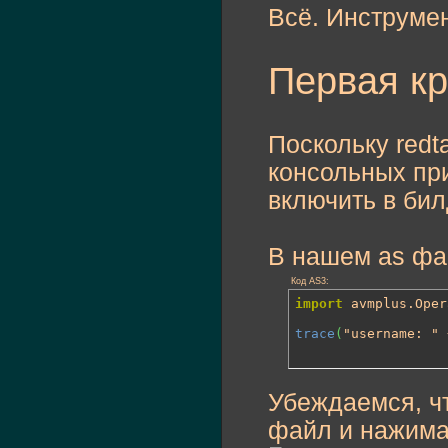
Всё. Инструмен
Первая к
Поскольку redt
консольных пр
включить в бил
В нашем as ф
Код AS3:
import
 avmplus.Oper
trace
(
"username: " 
Убеждаемся, чт
файл и нажим