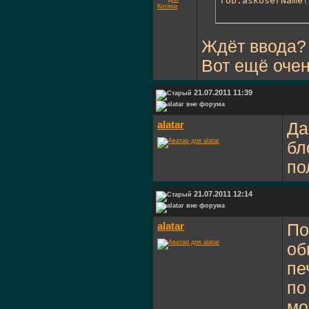
rob.askUserName
(
Ждёт ввода?
Вот ещё очен
21.07.2011 11:39
alatar
Да
бл
по
21.07.2011 12:14
alatar
По
об
пе
по
мо