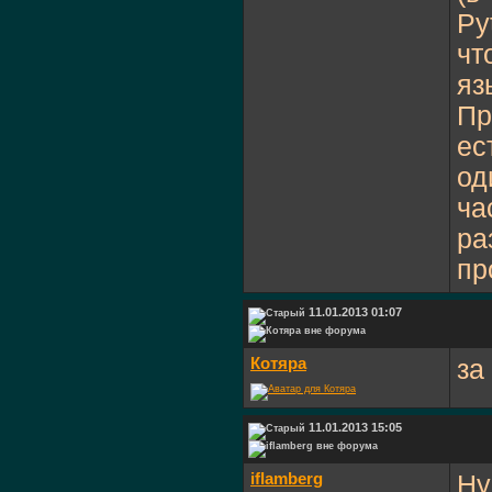
Py
чт
яз
Пр
ес
од
ча
ра
пр
11.01.2013 01:07
Котяра
за
11.01.2013 15:05
iflamberg
Ну