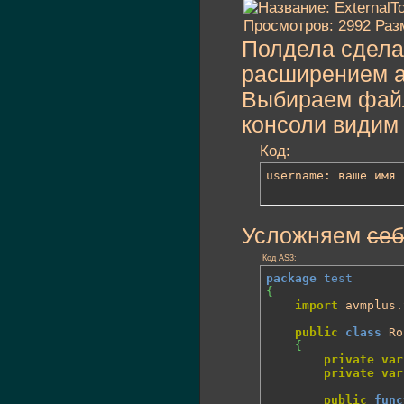
Полдела сделан
расширением ab
Выбираем файл 
консоли видим
Код:
username: ваше имя
Усложняем
себ
Код AS3:
package
test
{
import
 avmplus.
public
class
 Ro
{
private
var
private
var
public
func