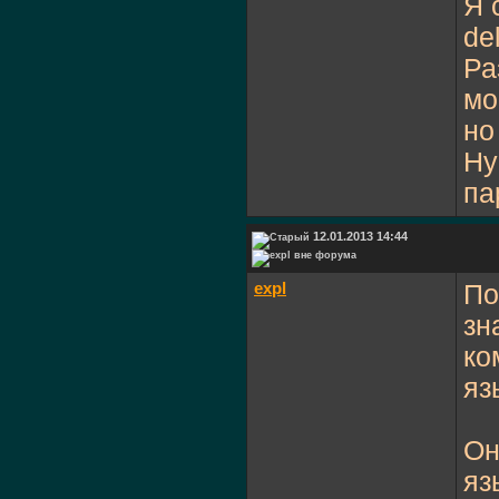
Я 
de
Ра
мо
но
Ну
па
12.01.2013 14:44
expl
По
зн
ко
яз
Он
яз