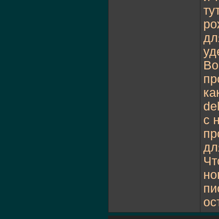
ту
ро
дл
уд
Во
пр
ка
de
с 
пр
дл
Чт
но
пи
ос