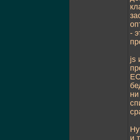
кл
за
оп
- 
пр
js
пр
EC
бе
ни
сп
ср
Ну
и 