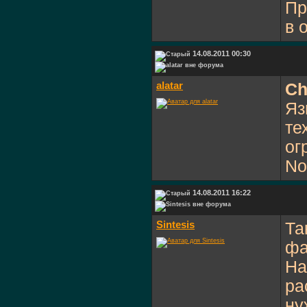
Пр
в 
14.08.2011 00:30
alatar
C
Яз
те
ог
No
14.08.2011 16:22
Sintesis
Та
фа
На
ра
ну