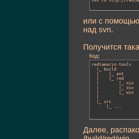
svn co http://redta
или с помощью
над svn.
Получится така
Код:
redtamarin-tools

  |_ build

  |    |_ ant

  |    |_ red

  |        |_ nix

  |        |_ osx

  |        |_ win

  |

  |_ src

      |_ ...
Далее, распак
/build/red/win.