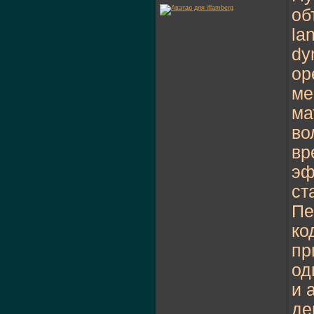
об
la
dy
op
ме
ма
во
вр
эф
ст
Пе
ко
пр
од
и 
де