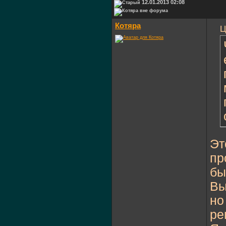
12.01.2013 02:08
Котяра
Ц
Эт
пр
бы
Вы
но
ре