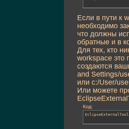
Если в пути к 
необходимо зак
что должны ис
обратные и в к
Для тех, кто н
workspace это 
создаются ваши
and Settings/u
или c:/User/use
Или можете пр
EclipseExternal
Код:
EclipseExternalTool