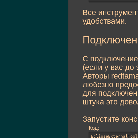
Все инструмент
удобствами.
Подключени
С подключением
(если у вас до
Авторы redtama
любезно предос
для подключени
штука это дово
Запустите конс
Код:
EclipseExternalTool