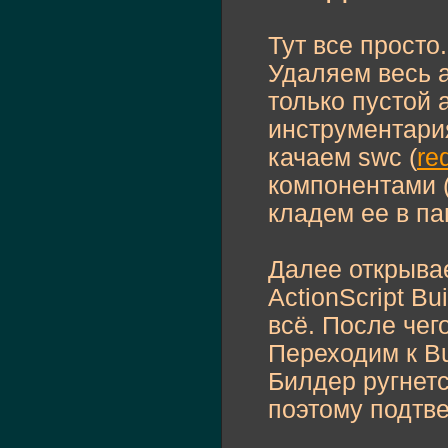
Тут все просто.
Удаляем весь 
только пустой 
инструментария
качаем swc (
re
компонентами (
кладем ее в пап
Далее открывае
ActionScript Bu
всё. После чег
Переходим к Bu
Билдер ругнетс
поэтому подтв