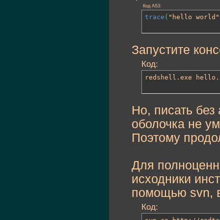
Код AS3:
trace
(
"hello world"
Запустите конс
Код:
redshell.exe hello.
Но, писать без
оболочка не у
Поэтому продо
Для полноценн
исходники инст
помощью svn, в
Код: