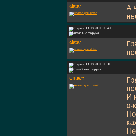
alatar
А 
не
13.08.2011 00:47
alatar
Гр
не
13.08.2011 06:16
ChuwY
Гр
не
И 
оч
Но
ка
Не