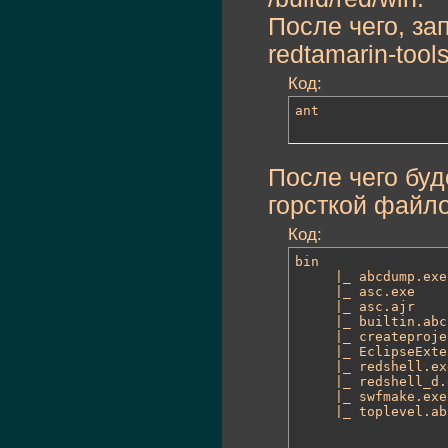
После чего, за
redtamarin-tool
Код:
ant
После чего буд
горсткой файло
Код:
bin

     |_ abcdump.exe
     |_ asc.exe    
     |_ asc.ajr

     |_ builtin.abc

     |_ createproje
     |_ EclipseExte
     |_ redshell.ex
     |_ redshell_d.
     |_ swfmake.exe
     |_ toplevel.ab