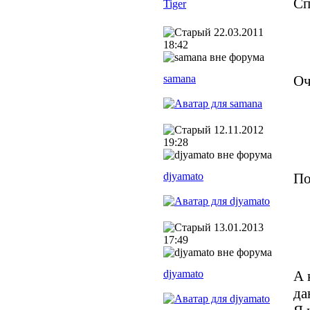
Сп
22.03.2011
18:42
samana
Оч
12.11.2012
19:28
djyamato
По
13.01.2013
17:49
djyamato
А 
да