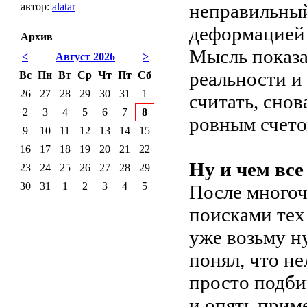
неправильный
автор:
alatar
деформацией 
Архив
Мысль показа
<
Август 2026
>
реальности и 
Вс
Пн
Вт
Ср
Чт
Пт
Сб
26
27
28
29
30
31
1
считать, снов
2
3
4
5
6
7
8
ровным счето
9
10
11
12
13
14
15
16
17
18
19
20
21
22
Ну и чем все
23
24
25
26
27
28
29
30
31
1
2
3
4
5
После многоч
поисками тех
уже возьму н
понял, что н
просто подби
и опять прим