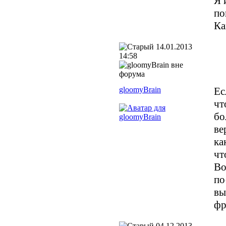
Я 
по
Ка
14.01.2013
14:58
gloomyBrain
Ес
чт
бо
ве
ка
чт
Во
по
вы
фр
04.12.2013