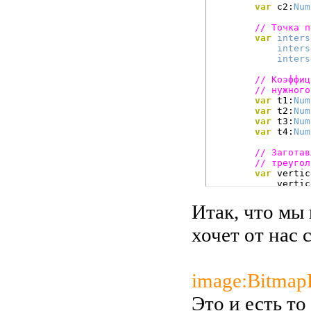
var
 c2:
Num
// Точка п
var
inters
inters
inters
// Коэффиц
// нужного
var
 t1:
Num
var
 t2:
Num
var
 t3:
Num
var
 t4:
Num
// Заготав
// треугол
var
 vertic
            vertic
var
 indice
            indice
Итак, что мы 
var
 uvtdat
            uvtdat
хочет от нас
// Рисуем 
// конечны
        canvas.
beg
image:Bitmap
        canvas.dra
        canvas.
end
Это и есть т
}