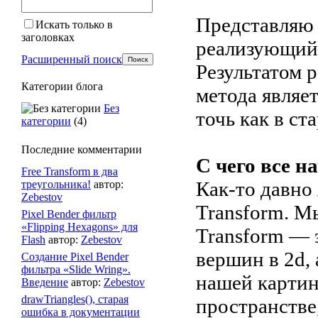
Представляю
Искать только в
заголовках
реализующий
Расширенный поиск
Результатом р
Категории блога
метода являе
Без
точь как в с
категории
(4)
Последние комментарии
С чего все н
Free Transform в два
Как-то давно
треугольника!
автор:
Zebestov
Transform. Мы
Pixel Bender фильтр
«Flipping Hexagons» для
Transform — э
Flash
автор:
Zebestov
вершин в 2d,
Создание Pixel Bender
фильтра «Slide Wring».
нашей картин
Введение
автор:
Zebestov
drawTriangles(), старая
пространстве,
ошибка в документации