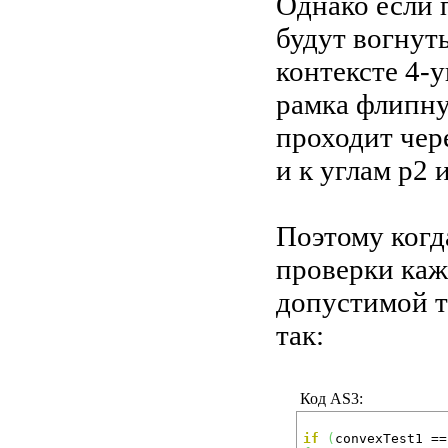
Однако если 
будут вогнуты
контексте 4-у
рамка флипну
проходит чер
и к углам p2 и
Поэтому когд
проверки каж
допустимой т
так:
Код AS3:
if
(
convexTest1 ==