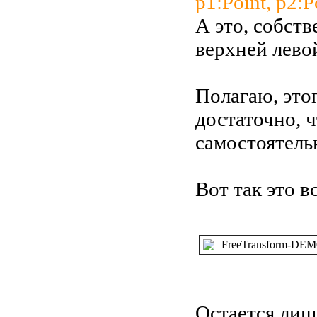
p1:Point, p2:P
А это, собств
верхней левой
Полагаю, это
достаточно, 
самостоятель
Вот так это в
FreeTransform-DE
Остается лиш