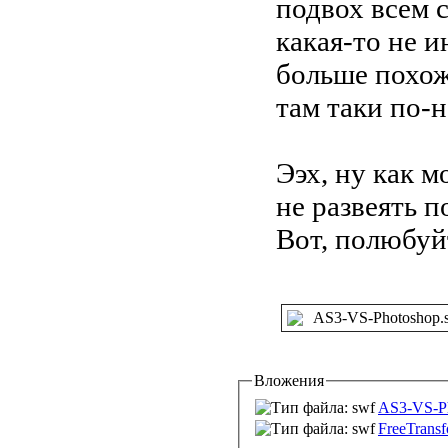
подвох всем 
какая-то не 
больше похож
там таки по-н
Ээх, ну как м
не развеять п
Вот, полюбуй
AS3-VS-Photoshop
Вложения
AS3-VS-Ph
FreeTran