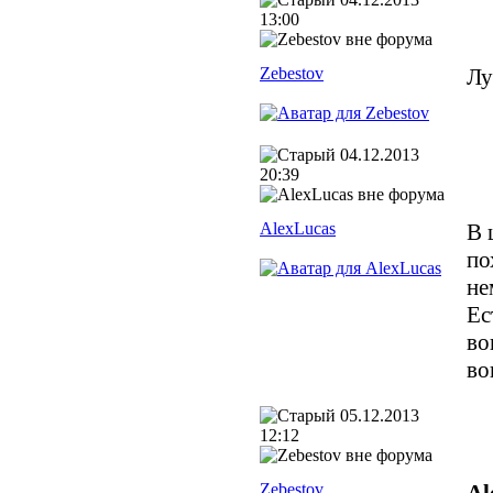
13:00
Zebestov
Лу
04.12.2013
20:39
AlexLucas
В 
по
не
Ес
во
во
05.12.2013
12:12
Zebestov
Al