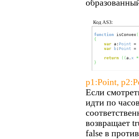
образованный
Код AS3:
function
 isConvex
(
{
var
 a:
Point
 = 
var
b
:
Point
 = 
return
(
(
a.
x
*
}
p1:Point, p2:P
Если смотреть
идти по часо
соответственн
возвращает tr
false в проти