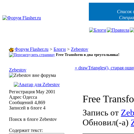
Список 
Специа
Форум Flasher.ru
>
Блоги
>
Zebestov
Free Transform в два треугольника!
« drawTriangles(), старая о
Zebestov
Регистрация
May 2001
Free Transf
Адрес
Одесса
Сообщений
4,869
Записей в блоге
4
Запись от
Zeb
Поиск в блоге Zebestov
Обновил(-а)
Содержит текст: