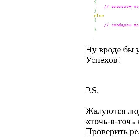
{
// вызываем на
}
else
{
// сообщаем по
}
Ну вроде бы у
Успехов!
P.S.
Жалуются люд
«точь-в-точь
Проверить ре