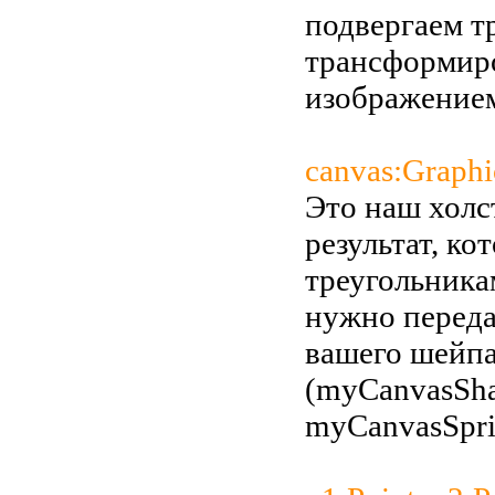
подвергаем т
трансформиро
изображением
canvas:Graphi
Это наш холс
результат, ко
треугольника
нужно переда
вашего шейпа,
(myCanvasSha
myCanvasSprit