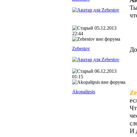
Ты
чт
05.12.2013
22:44
Zebestov
До
06.12.2013
01:15
Akopalipsis
Ze
ес
Чт
че
сл
И 