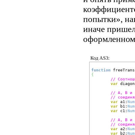
коэффициенто
попытки», наи
иначе пришел 
оформленном 
Код AS3:
function
 freeTrans
{
// Соотнош
var
 diagon
// A, B и 
// соединя
var
 a1:
Num
var
 b1:
Num
var
 c1:
Num
// A, B и 
// соединя
var
 a2:
Num
var
 b2:
Num