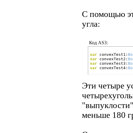
С помощью эт
угла:
Код AS3:
var
 convexTest1:
Bo
var
 convexTest2:
Bo
var
 convexTest3:
Bo
var
 convexTest4:
Bo
Эти четыре у
четырехуголь
"выпуклости"
меньше 180 гр