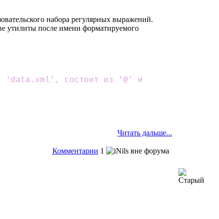
ьзовательского набора регулярных выражений.
зове утилиты после имени форматируемого
з 'data.xml', состоит из '@' и
Читать дальше...
Комментарии
1