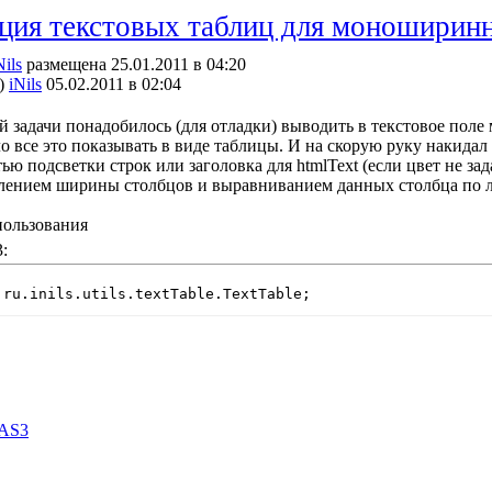
ция текстовых таблиц для моношири
Nils
размещена 25.01.2011 в 04:20
)
iNils
05.02.2011 в 02:04
й задачи понадобилось (для отладки) выводить в текстовое поле
 все это показывать в виде таблицы. И на скорую руку накидал п
ю подсветки строк или заголовка для htmlText (если цвет не задав
лением ширины столбцов и выравниванием данных столбца по л
ользования
:
 ru.inils.utils.textTable.TextTable;
AS3