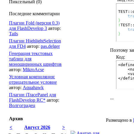
Пиксельный (0)
TEST::
Последние комментарии
tr
}
Плагин Fold (версия 0.3)
!
TEST:
для FlashDevelop 3
автор:
tr
Tails
}
Плагин HighlightSelection
для FD4
автор:
pas.delger
Поэтому за
Генерация текстовых
Код:
таблиц для
моноширинных шрифтов
<define
автор:
MikroAcse
	<n
	<v
Условная компиляция:
</defi
отрицательное условие
автор:
Aquahawk
Плагин iTracePanel для
...
FlashDevelop RC*
автор:
Волгоградец
Архив
Размещено в
<
Август 2026
>