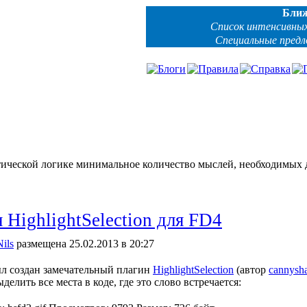
Бли
Список интенсивных
Специальные пред
тической логике минимальное количество мыслей, необходимых 
 HighlightSelection для FD4
Nils
размещена 25.02.2013 в 20:27
л создан замечательный плагин
HighlightSelection
(автор
cannys
ыделить все места в коде, где это слово встречается: