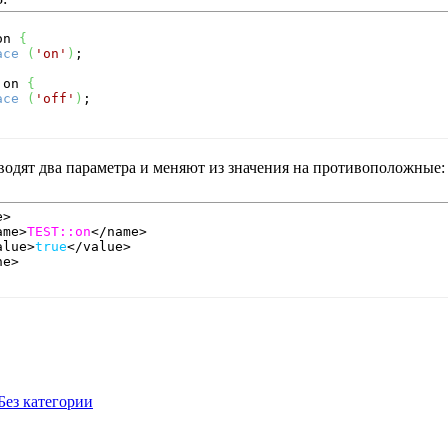
on 
{
ace
(
'on'
)
:on 
{
ace
(
'off'
)
водят два параметра и меняют из значения на противоположные:
>

ame>
TEST::on
</name>

alue>
true
</value>

ne>
Без категории