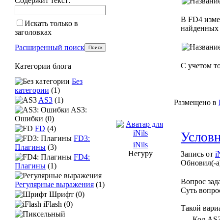
Содержит текст:
В FD4 изме
Искать только в
найденных 
заголовках
Расширенный поиск
С учетом то
Категории блога
Без
категории
(1)
AS3
(1)
Размещено в
AS3:
Ошибки (0)
FD
(4)
Условн
FD3:
iNils
Плагины
(3)
Негуру
Запись от
i
FD4:
Обновил(-а
Плагины
(1)
Вопрос зад
Регулярные выражения
(1)
Суть вопро
Шрифт (0)
iFlash (0)
Такой вариа
Код AS3