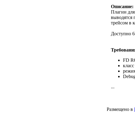
Описание:
Плагин для 
выводятся п
трейсом в к
Доступно 6
Требовани
FD R
класс 
режи
Debug
...
Размещено в