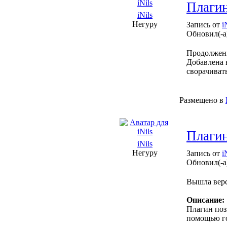
Плагин
iNils
Негуру
Запись от
i
Обновил(-а
Продолже
Добавлена 
сворачиват
Размещено в
Плагин
iNils
Негуру
Запись от
i
Обновил(-а
Вышла вер
Описание:
Плагин поз
помощью го