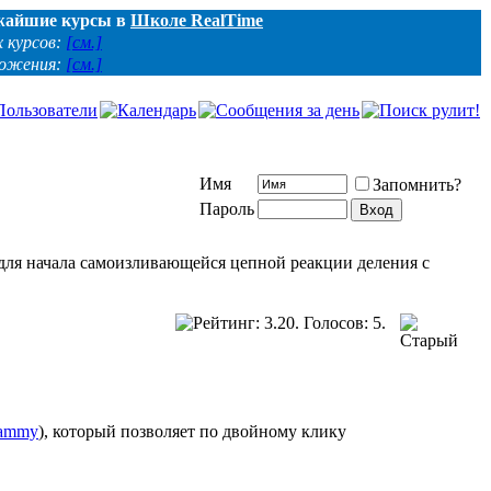
жайшие курсы в
Школе RealTime
 курсов:
[см.]
ложения:
[см.]
Имя
Запомнить?
Пароль
для начала самоизливающейся цепной реакции деления с
hammy
), который позволяет по двойному клику