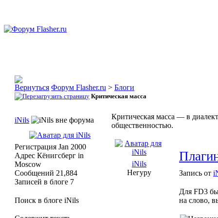
Форум Flasher.ru
>
Блоги
Критическая масса
Критическая масса — в диалек
iNils
общественностью.
Регистрация
Jan 2000
Плагин
Адрес
Кёнигсберг in
iNils
Moscow
Негуру
Сообщений
21,884
Запись от
i
Записей в блоге
7
Для FD3 бы
Поиск в блоге iNils
на слово, в