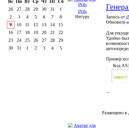
Вс
Пн
Вт
Ср
Чт
Пт
Сб
Генера
26
27
28
29
30
31
1
iNils
Негуру
2
3
4
5
6
7
8
Запись от
i
Обновил(-а
9
10
11
12
13
14
15
16
17
18
19
20
21
22
Для текуще
Удобно было
23
24
25
26
27
28
29
возможность
30
31
1
2
3
4
5
автоопреде
Пример исп
Код AS3
import
...
Размещено в