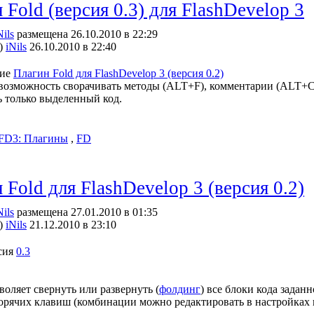
 Fold (версия 0.3) для FlashDevelop 3
Nils
размещена 26.10.2010 в 22:29
)
iNils
26.10.2010 в 22:40
ние
Плагин Fold для FlashDevelop 3 (версия 0.2)
возможность сворачивать методы (ALT+F), комментарии (ALT+
ь только выделенный код.
FD3: Плагины
,
FD
 Fold для FlashDevelop 3 (версия 0.2)
Nils
размещена 27.01.2010 в 01:35
)
iNils
21.12.2010 в 23:10
сия
0.3
воляет свернуть или развернуть (
фолдинг
) все блоки кода задан
рячих клавиш (комбинации можно редактировать в настройках 