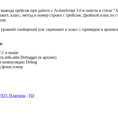
вывода трейсов при работе с ActionScript 3.0 в панель в стиле "
акет, класс, метод и номер строки с трейсом. Двойной клик по с
оде.
 уровней сообщений (см. скриншот и класс с примеров в архиве)
я:
C1 и выше
ru.inils.utils.Debugger (в архиве)
м компиляции Debug
 флеш плеер
FD3: Плагины
,
FD