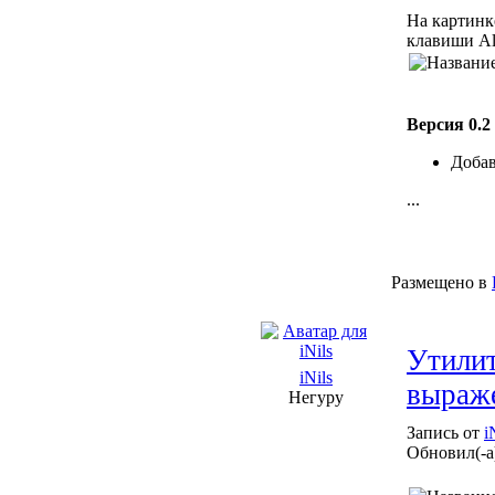
На картинк
клавиши Al
Версия 0.2
Добав
...
Размещено в
Утилит
iNils
выраж
Негуру
Запись от
i
Обновил(-а