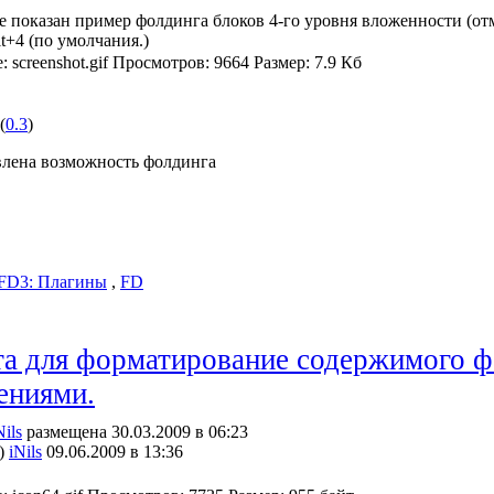
е показан пример фолдинга блоков 4-го уровня вложенности (о
t+4 (по умолчания.)
(
0.3
)
лена возможность фолдинга
FD3: Плагины
,
FD
а для форматирование содержимого ф
ениями.
Nils
размещена 30.03.2009 в 06:23
)
iNils
09.06.2009 в 13:36