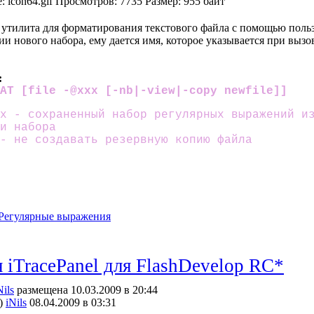
 - утилита для форматирования текстового файла с помощью пол
ии нового набора, ему дается имя, которое указывается при вы
:
MAT [file -@xxx [-nb|-view|-copy newfile]]
x - сохраненный набор регулярных выражений и
и набора
- не создавать резервную копию файла
Регулярные выражения
 iTracePanel для FlashDevelop RC*
Nils
размещена 10.03.2009 в 20:44
)
iNils
08.04.2009 в 03:31