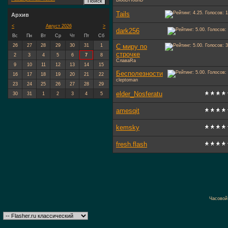
BlooDHounD
Tails
Архив
<
Август 2026
>
dark256
Вс
Пн
Вт
Ср
Чт
Пт
Сб
26
27
28
29
30
31
1
С миру по
строчке
2
3
4
5
6
7
8
СлаваRa
9
10
11
12
13
14
15
Бесполезности
16
17
18
19
20
21
22
cleptoman
23
24
25
26
27
28
29
elder_Nosferatu
30
31
1
2
3
4
5
amesqit
kemsky
fresh.flash
Часовой