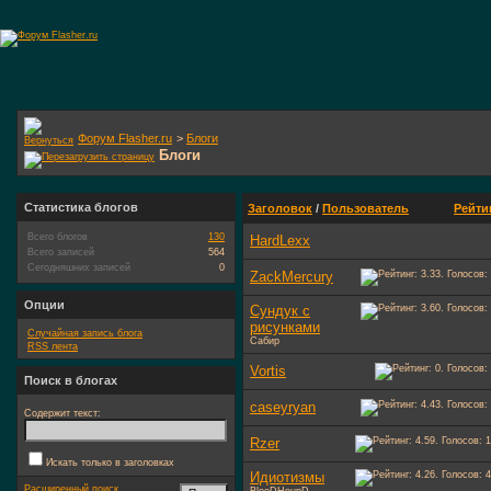
Форум Flasher.ru
>
Блоги
Блоги
Статистика блогов
Заголовок
/
Пользователь
Рейти
Всего блогов
130
HardLexx
Всего записей
564
Сегодняшних записей
0
ZackMercury
Опции
Сундук с
рисунками
Случайная запись блога
Сабир
RSS лента
Vortis
Поиск в блогах
caseyryan
Содержит текст:
Rzer
Искать только в заголовках
Идиотизмы
Расширенный поиск