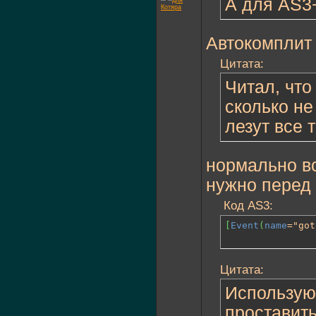
А для AS3+
Автокомплит 
Цитата:
Читал, чт
сколько не
лезут все 
нормально всё
нужно перед 
Код AS3:
[
Event
(
name
="got
Цитата:
Использую 
проставить