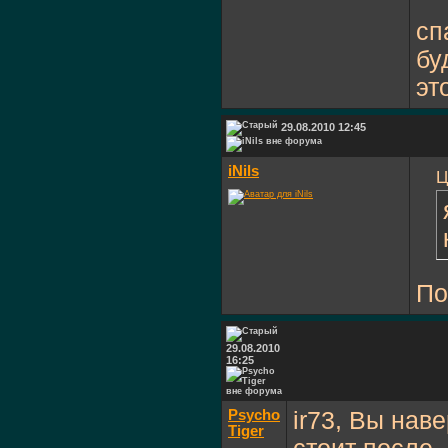
сп
бу
эт
29.08.2010 12:45
iNils
Ц
По
29.08.2010
16:25
Psycho
ir73, Вы наве
Tiger