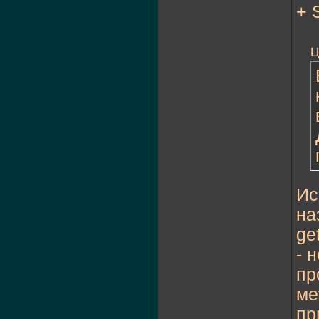
+ 
Ц
Ис
на
ge
- 
пр
ме
пр