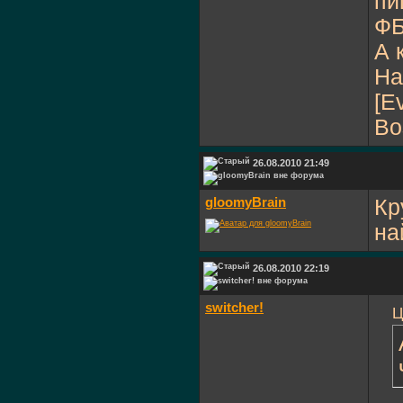
пи
ФБ
А 
На
[E
Во
26.08.2010 21:49
gloomyBrain
Кр
на
26.08.2010 22:19
switcher!
Ц