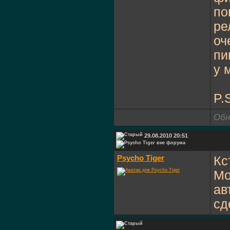
по
ре
оч
пи
у 
P.
Обн
29.08.2010 20:51
Psycho Tiger
Кс
Мо
ав
сд