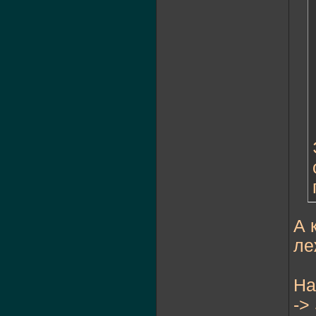
А 
ле
На
->