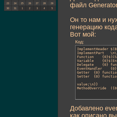
файл Generator.
23
24
25
26
27
28
29
30
31
1
2
3
4
5
Он то нам и ну
генерацию кода
Вот мой:
Код:
ImplementHeader	$(Boundary)\n\n/* INTERFACE {0} */

ImplementPart	\n\n{0}$(CSLB){{\n\t{1}\n}}

Function	{0}$(CSLB){{\n\t\n}}

Variable	{0}$(EntryPoint);

Delegate	{0} function {1}():{2} $(CSLB){{\n\t$(EntryPoint)\n}}

EventHandler	{0} function {1}(event:{2}):{3} $(CSLB){{\n\t$(EntryPoint)\n}}

Getter	{0} function get {1}():{2} {{ $(EntryPoint)return {3}; }}

Setter	{0} function set {1}(value:{2}):{4} $(CSLB){{\n\tif ({3} == value) return;\n\t$(EntryPoint){3} = 

value;\n}}

Meth
Добавлено even
как описано в