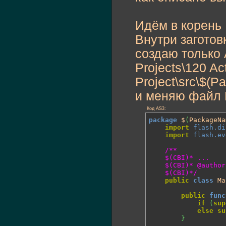
Идём в корень 
Внутри заготов
создаю только 
Projects\120 Ac
Project\src\$(P
и меняю файл M
Код AS3:
package
 $
(
PackageNa
import
flash.di
import
flash.ev
/**

	$(CBI)* ...

	$(CBI)* @author $(DefaultUser)

	$(CBI)*/
public
class
 Ma
public
func
if
(
sup
else
su
}