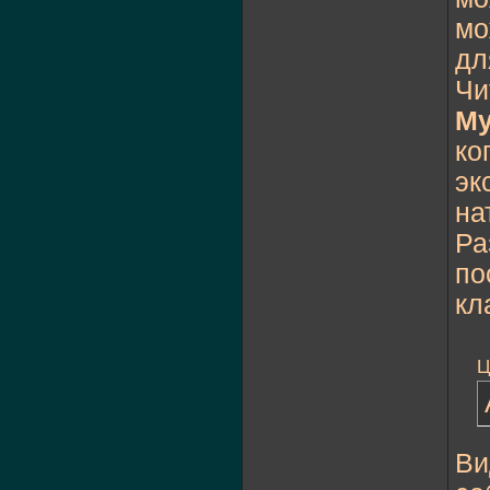
мо
дл
Чи
My
ко
эк
на
Ра
по
кл
Ц
Ви