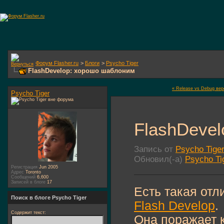
Форум Flasher.ru
>
Блоги
>
Psycho Tiger
FlashDevelop: хорошо шаблоним
« Release vs Debug вер
Psycho Tiger
FlashDeve
Запись от
Psycho Tige
Обновил(-а)
Psycho Ti
Регистрация
Jun 2005
Адрес
Toronto
Сообщений
6,600
Записей в блоге
17
Есть такая отл
Поиск в блоге Psycho Tiger
Flash Develop
.
Содержит текст:
Она поражает 