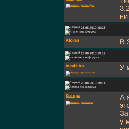
Ти
3.
ни
26.08.2010 18:23
Aloran
В 
26.08.2010 19:12
incvizitor
У 
26.08.2010 19:14
Котяра
А 
эт
За
у 