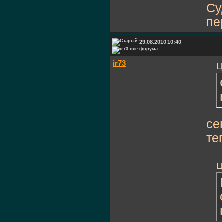
Су
пе
29.08.2010 10:40
ir73
Ц
се
те
Ц