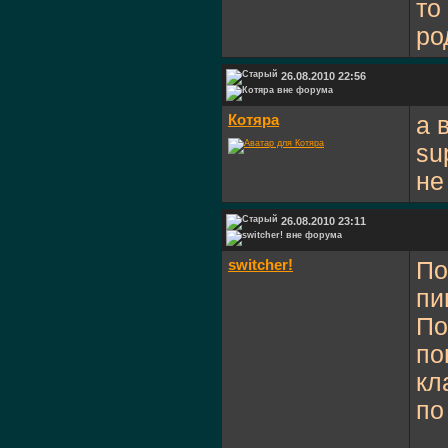
то
ро
26.08.2010 22:56
Котяра
а 
su
не
26.08.2010 23:11
switcher!
По
пи
По
по
кл
по