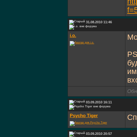
ht
f=
31.08.2010 11:46
i.o.
Мо
PS
бу
им
вх
Обн
03.09.2010 16:11
Psycho Tiger
Сп
03.09.2010 20:57