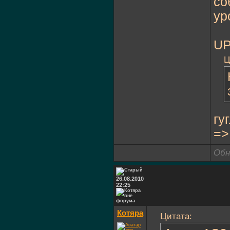
со
ур
UP
Ц
гу
=
Обн
26.08.2010
22:25
Котяра
Цитата: