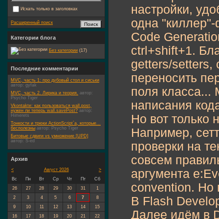
настройки, удо
Искать только в заголовках
одна "киллер"-
Расширенный поиск
Code Generati
Категории блога
ctrl+shift+1. 
Без категории
(17)
getters/setters
Последние комментарии
переносить пе
MVC, часть 1: про дубовый стол и сиськи
автор:
gyfak
поля класса...
MVC, часть 2. Лирика и теория.
автор:
Psycho Tiger
написания кода
Vkontakte: как пользоваться wall.post,
нужен ли теперь wall.savePost?
автор:
Но вот только 
Himerets
Тонкости и трюки ActionScript`а, которые...
бесполезны
автор:
Psycho Tiger
Например, сетт
Битовые сдвиги vs умножение [UPD]
автор:
S-ed
проверки на те
совсем правиль
Архив
<
Август 2026
>
аргумента e:Eve
Вс
Пн
Вт
Ср
Чт
Пт
Сб
convention. Но
26
27
28
29
30
31
1
В Flash Develop
2
3
4
5
6
7
8
9
10
11
12
13
14
15
Далее идём в 
16
17
18
19
20
21
22