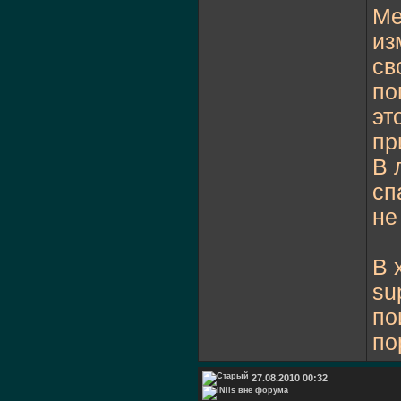
Ме
из
св
по
эт
пр
В 
сп
не
В 
su
по
по
27.08.2010 00:32