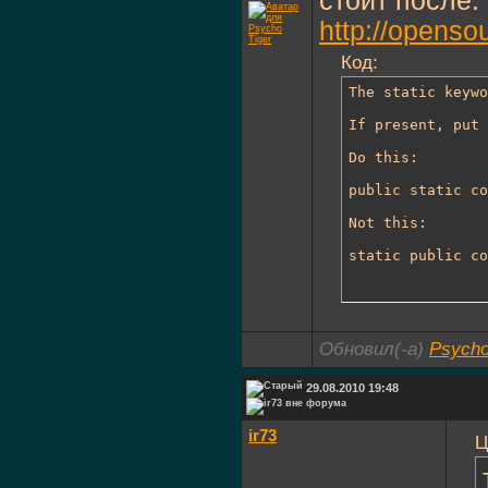
стоит после.
http://openso
Код:
The static keywo
If present, put 
Do this:

public static co
Not this:

static public co
Обновил(-а)
Psycho
29.08.2010 19:48
ir73
Ц