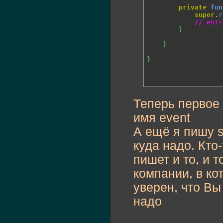
private
fun
super
.
r
// entr
}
}
}
Теперь первое 
имя event
А ещё я пишу s
куда надо. Кто-
пишет и то, и т
компании, в ко
уверен, что Вы
надо