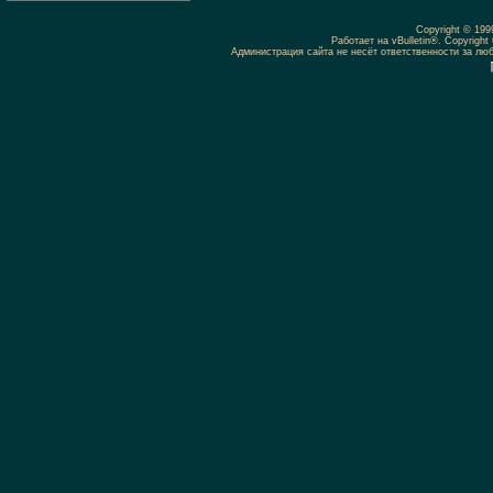
Copyright © 19
Работает на vBulletin®. Copyright 
Администрация сайта не несёт ответственности за л